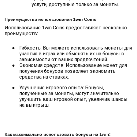
услуги, доступные только за монеты.
Преимущества использования 1win Coins
Использование 1win Coins предоставляет несколько
преимуществ:
●
Гибкость: Вы можете использовать монеты для
участия в играх или обменять их на бонусы в
зависимости от ваших предпочтений.
●
Экономия средств: Использование монет для
получения бонусов позволяет экономить
средства на ставках.
●
Улучшение игрового опыта: Бонусы,
полученные за монеты, могут значительно
улучшить ваш игровой опыт, увеличив шансы
на выигрыш.
Как максимально использовать бонусы на 1win: