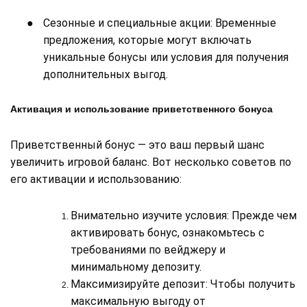
●
Сезонные и специальные акции: Временные
предложения, которые могут включать
уникальные бонусы или условия для получения
дополнительных выгод.
Активация и использование приветственного бонуса
Приветственный бонус — это ваш первый шанс
увеличить игровой баланс. Вот несколько советов по
его активации и использованию:
Внимательно изучите условия: Прежде чем
активировать бонус, ознакомьтесь с
требованиями по вейджеру и
минимальному депозиту.
Максимизируйте депозит: Чтобы получить
максимальную выгоду от