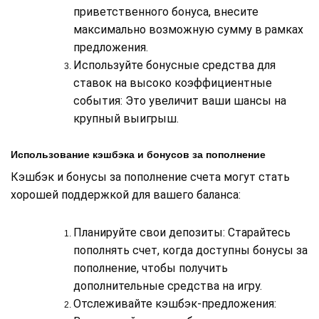
приветственного бонуса, внесите
максимально возможную сумму в рамках
предложения.
Используйте бонусные средства для
ставок на высоко коэффициентные
события: Это увеличит ваши шансы на
крупный выигрыш.
Использование кэшбэка и бонусов за пополнение
Кэшбэк и бонусы за пополнение счета могут стать
хорошей поддержкой для вашего баланса:
Планируйте свои депозиты: Старайтесь
пополнять счет, когда доступны бонусы за
пополнение, чтобы получить
дополнительные средства на игру.
Отслеживайте кэшбэк-предложения: