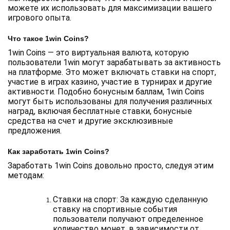
можете их использовать для максимизации вашего
игрового опыта.
Что такое 1win Coins?
1win Coins — это виртуальная валюта, которую
пользователи 1win могут зарабатывать за активность
на платформе. Это может включать ставки на спорт,
участие в играх казино, участие в турнирах и другие
активности. Подобно бонусным баллам, 1win Coins
могут быть использованы для получения различных
наград, включая бесплатные ставки, бонусные
средства на счет и другие эксклюзивные
предложения.
Как заработать 1win Coins?
Заработать 1win Coins довольно просто, следуя этим
методам:
Ставки на спорт: За каждую сделанную
ставку на спортивные события
пользователи получают определенное
количество монет, в зависимости от