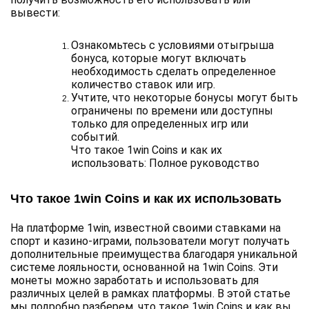
вывести:
Ознакомьтесь с условиями отыгрыша
бонуса, которые могут включать
необходимость сделать определенное
количество ставок или игр.
Учтите, что некоторые бонусы могут быть
ограничены по времени или доступны
только для определенных игр или
событий.
Что такое 1win Coins и как их
использовать: Полное руководство
Что такое 1win Coins и как их использовать
На платформе 1win, известной своими ставками на
спорт и казино-играми, пользователи могут получать
дополнительные преимущества благодаря уникальной
системе лояльности, основанной на 1win Coins. Эти
монеты можно заработать и использовать для
различных целей в рамках платформы. В этой статье
мы подробно разберем, что такое 1win Coins и как вы