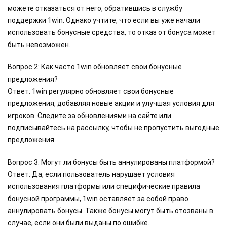
можете отказаться от него, обратившись в службу
поддержки 1win. Однако учтите, что если вы уже начали
использовать бонусные средства, то отказ от бонуса может
быть невозможен.
Вопрос 2: Как часто 1win обновляет свои бонусные
предложения?
Ответ: 1win регулярно обновляет свои бонусные
предложения, добавляя новые акции и улучшая условия для
игроков. Следите за обновлениями на сайте или
подписывайтесь на рассылку, чтобы не пропустить выгодные
предложения.
Вопрос 3: Могут ли бонусы быть аннулированы платформой?
Ответ: Да, если пользователь нарушает условия
использования платформы или специфические правила
бонусной программы, 1win оставляет за собой право
аннулировать бонусы. Также бонусы могут быть отозваны в
случае, если они были выданы по ошибке.