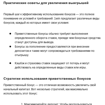
Практические советы для увеличения выигрышей
Первый шаг к эффективному использованию бонусов — это полное
понимание их условий и требований. 1win предлагает различные виды
бонусов, каждый из которых имеет свои условия:
●
Приветственные бонусы обычно требуют выполнения
определенного оборота ставок, прежде чем бонусные средства
станут доступны для вывода.
●
Бонусы за пополнение предоставляются при внесении
депозитов и также могут сопровождаться требованиями по
отыгрышу.
●
Кэшбэк и страховка ставок защищают от потерь и могут
действовать на определенные виды ставок или игры.
Стратегии использования приветственных бонусов
Приветственный бонус — это отличная возможность увеличить свой
начальный капитал. Вот несколько стратегий, как максимально
использовать этот бонус:
Максимизируйте депозит: Чтобы воспользоваться