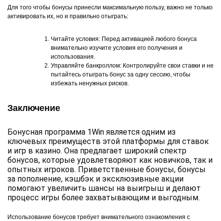
Для того чтобы бонусы принесли максимальную пользу, важно не только
активировать их, но и правильно отыграть:
Читайте условия: Перед активацией любого бонуса
внимательно изучите условия его получения и
использования.
Управляйте банкроллом: Контролируйте свои ставки и не
пытайтесь отыграть бонус за одну сессию, чтобы
избежать ненужных рисков.
Заключение
Бонусная программа 1Win является одним из
ключевых преимуществ этой платформы для ставок
и игр в казино. Она предлагает широкий спектр
бонусов, которые удовлетворяют как новичков, так и
опытных игроков. Приветственные бонусы, бонусы
за пополнение, кэшбэк и эксклюзивные акции
помогают увеличить шансы на выигрыш и делают
процесс игры более захватывающим и выгодным.
Использование бонусов требует внимательного ознакомления с