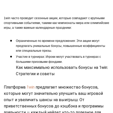
1win часто проводит сезонные акции, которые совпадают с крупными
спортивными событиями, такими как чемпионаты мира или олимпийские
игры, а также важные календарные праздники:
●
Ограниченные по времени предложения: Эти акции могут
предлагать уникальные бонусы, повышенные коэффициенты
или специальные призы.
●
Участие в турнирах: Игроки могут участвовать в турнирах с
большими призовыми фондами.
Как максимально использовать бонусы на 1win:
Стратегии и советы
Платформа
1win
предлагает множество бонусов,
которые могут значительно улучшить ваш игровой
опыт и увеличить шансы на выигрыш. От
приветственных бонусов до кэшбэка и программы
лояльности — каждый найдет что-то полезное для