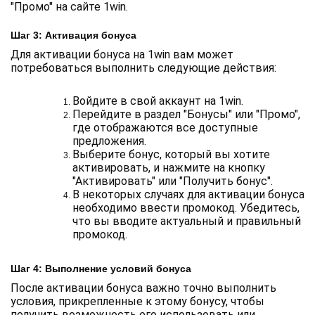
"Промо" на сайте 1win.
Шаг 3: Активация бонуса
Для активации бонуса на 1win вам может
потребоваться выполнить следующие действия:
Войдите в свой аккаунт на 1win.
Перейдите в раздел "Бонусы" или "Промо",
где отображаются все доступные
предложения.
Выберите бонус, который вы хотите
активировать, и нажмите на кнопку
"Активировать" или "Получить бонус".
В некоторых случаях для активации бонуса
необходимо ввести промокод. Убедитесь,
что вы вводите актуальный и правильный
промокод.
Шаг 4: Выполнение условий бонуса
После активации бонуса важно точно выполнить
условия, прикрепленные к этому бонусу, чтобы
получить возможность его использовать или