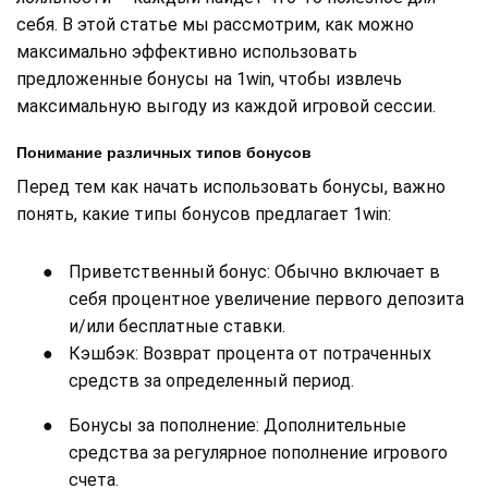
себя. В этой статье мы рассмотрим, как можно
максимально эффективно использовать
предложенные бонусы на 1win, чтобы извлечь
максимальную выгоду из каждой игровой сессии.
Понимание различных типов бонусов
Перед тем как начать использовать бонусы, важно
понять, какие типы бонусов предлагает 1win:
●
Приветственный бонус: Обычно включает в
себя процентное увеличение первого депозита
и/или бесплатные ставки.
●
Кэшбэк: Возврат процента от потраченных
средств за определенный период.
●
Бонусы за пополнение: Дополнительные
средства за регулярное пополнение игрового
счета.