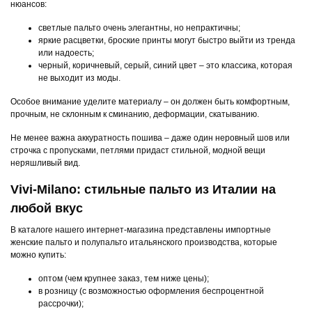
нюансов:
светлые пальто очень элегантны, но непрактичны;
яркие расцветки, броские принты могут быстро выйти из тренда
или надоесть;
черный, коричневый, серый, синий цвет – это классика, которая
не выходит из моды.
Особое внимание уделите материалу – он должен быть комфортным,
прочным, не склонным к сминанию, деформации, скатыванию.
Не менее важна аккуратность пошива – даже один неровный шов или
строчка с пропусками, петлями придаст стильной, модной вещи
неряшливый вид.
Vivi-Milano: стильные пальто из Италии на
любой вкус
В каталоге нашего интернет-магазина представлены импортные
женские пальто и полупальто итальянского производства, которые
можно купить:
оптом (чем крупнее заказ, тем ниже цены);
в розницу (с возможностью оформления беспроцентной
рассрочки);