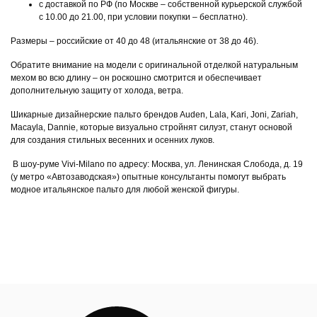
с доставкой по РФ (по Москве – собственной курьерской службой
с 10.00 до 21.00, при условии покупки – бесплатно).
Размеры – российские от 40 до 48 (итальянские от 38 до 46).
Обратите внимание на модели с оригинальной отделкой натуральным
мехом во всю длину – он роскошно смотрится и обеспечивает
дополнительную защиту от холода, ветра.
Шикарные дизайнерские пальто брендов Auden, Lala, Kari, Joni, Zariah,
Macayla, Dannie, которые визуально стройнят силуэт, станут основой
для создания стильных весенних и осенних луков.
В шоу-руме Vivi-Milano по адресу: Москва, ул. Ленинская Слобода, д. 19
(у метро «Автозаводская») опытные консультанты помогут выбрать
модное итальянское пальто для любой женской фигуры.