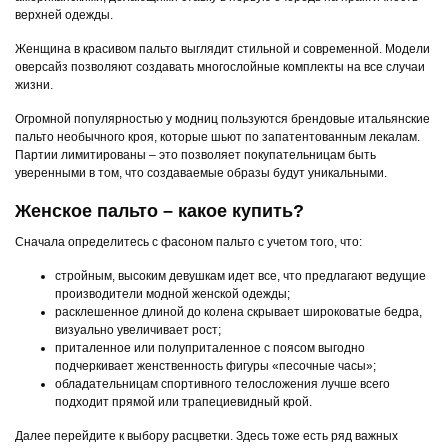
верхней одежды.
Женщина в красивом пальто выглядит стильной и современной. Модели
оверсайз позволяют создавать многослойные комплекты на все случаи
жизни.
Огромной популярностью у модниц пользуются брендовые итальянские
пальто необычного кроя, которые шьют по запатентованным лекалам.
Партии лимитированы – это позволяет покупательницам быть
уверенными в том, что создаваемые образы будут уникальными.
Женское пальто – какое купить?
Сначала определитесь с фасоном пальто с учетом того, что:
стройным, высоким девушкам идет все, что предлагают ведущие
производители модной женской одежды;
расклешенное длиной до колена скрывает широковатые бедра,
визуально увеличивает рост;
приталенное или полуприталенное с поясом выгодно
подчеркивает женственность фигуры «песочные часы»;
обладательницам спортивного телосложения лучше всего
подходит прямой или трапециевидный крой.
Далее перейдите к выбору расцветки. Здесь тоже есть ряд важных