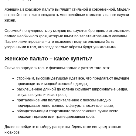
Женщина в красивом пальто выглядит стильной и современной. Модели
оверсайз позволяют создавать многослойные комплекты на все случаи
жизни.
Огромной популярностью у модниц пользуются брендовые итальянские
пальто необычного кроя, которые шьют по запатентованным лекалам.
Партии лимитированы – это позволяет покупательницам быть
уверенными в том, что создаваемые образы будут уникальными.
Женское пальто – какое купить?
Сначала определитесь с фасоном пальто с учетом того, что:
стройным, высоким девушкам идет все, что предлагают ведущие
производители модной женской одежды;
расклешенное длиной до колена скрывает широковатые бедра,
визуально увеличивает рост;
приталенное или полуприталенное с поясом выгодно
подчеркивает женственность фигуры «песочные часы»;
обладательницам спортивного телосложения лучше всего
подходит прямой или трапециевидный крой.
Далее перейдите к выбору расцветки. Здесь тоже есть ряд важных
нюансов: