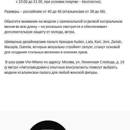
с 10.00 до 21.00, при условии покупки – бесплатно).
Размеры – российские от 40 до 48 (итальянские от 38 до 46).
Обратите внимание на модели с оригинальной отделкой натуральным
мехом во всю длину – он роскошно смотрится и обеспечивает
дополнительную защиту от холода, ветра.
Шикарные дизайнерские пальто брендов Auden, Lala, Kari, Joni, Zariah,
Macayla, Dannie, которые визуально стройнят силуэт, станут основой
для создания стильных весенних и осенних луков.
В шоу-руме Vivi-Milano по адресу: Москва, ул. Ленинская Слобода, д. 19
(у метро «Автозаводская») опытные консультанты помогут выбрать
модное итальянское пальто для любой женской фигуры.