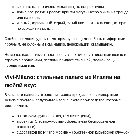
светлые пальто очень элегантны, но непрактичны;
яркие расцветки, броские принты могут быстро выйти из тренда
или надоесть;
черный, коричневый, серый, синий цвет – это классика, которая
не выходит из моды.
Особое внимание уделите материалу – он должен быть комфортным,
прочным, не склонным к сминанию, деформации, скатыванию.
Не менее важна аккуратность пошива – даже один неровный шов или
строчка с пропусками, петлями придаст стильной, модной вещи
неряшливый вид.
Vivi-Milano: стильные пальто из Италии на
любой вкус
В каталоге нашего интернет-магазина представлены импортные
женские пальто и полупальто итальянского производства, которые
можно купить:
оптом (чем крупнее заказ, тем ниже цены);
в розницу (с возможностью оформления беспроцентной
рассрочки);
с доставкой по РФ (по Москве – собственной курьерской службой