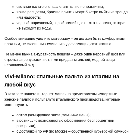
светлые пальто очень элегантны, но непрактичны;
яркие расцветки, броские принты могут быстро выйти из тренда
или надоесть;
черный, коричневый, серый, синий цвет – это классика, которая
не выходит из моды.
Особое внимание уделите материалу – он должен быть комфортным,
прочным, не склонным к сминанию, деформации, скатыванию.
Не менее важна аккуратность пошива – даже один неровный шов или
строчка с пропусками, петлями придаст стильной, модной вещи
неряшливый вид.
Vivi-Milano: стильные пальто из Италии на
любой вкус
В каталоге нашего интернет-магазина представлены импортные
женские пальто и полупальто итальянского производства, которые
можно купить:
оптом (чем крупнее заказ, тем ниже цены);
в розницу (с возможностью оформления беспроцентной
рассрочки);
с доставкой по РФ (по Москве – собственной курьерской службой