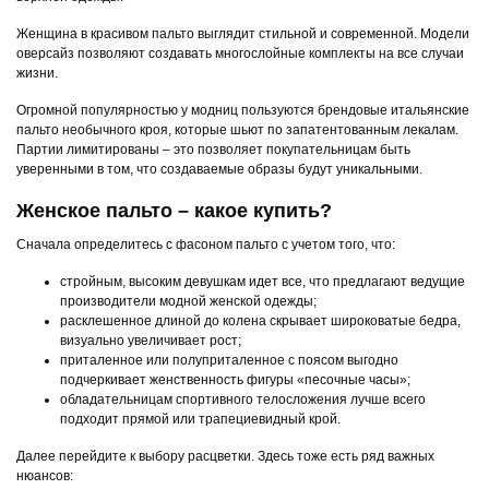
Женщина в красивом пальто выглядит стильной и современной. Модели
оверсайз позволяют создавать многослойные комплекты на все случаи
жизни.
Огромной популярностью у модниц пользуются брендовые итальянские
пальто необычного кроя, которые шьют по запатентованным лекалам.
Партии лимитированы – это позволяет покупательницам быть
уверенными в том, что создаваемые образы будут уникальными.
Женское пальто – какое купить?
Сначала определитесь с фасоном пальто с учетом того, что:
стройным, высоким девушкам идет все, что предлагают ведущие
производители модной женской одежды;
расклешенное длиной до колена скрывает широковатые бедра,
визуально увеличивает рост;
приталенное или полуприталенное с поясом выгодно
подчеркивает женственность фигуры «песочные часы»;
обладательницам спортивного телосложения лучше всего
подходит прямой или трапециевидный крой.
Далее перейдите к выбору расцветки. Здесь тоже есть ряд важных
нюансов: