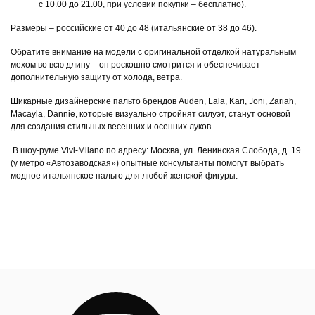
с 10.00 до 21.00, при условии покупки – бесплатно).
Размеры – российские от 40 до 48 (итальянские от 38 до 46).
Обратите внимание на модели с оригинальной отделкой натуральным
мехом во всю длину – он роскошно смотрится и обеспечивает
дополнительную защиту от холода, ветра.
Шикарные дизайнерские пальто брендов Auden, Lala, Kari, Joni, Zariah,
Macayla, Dannie, которые визуально стройнят силуэт, станут основой
для создания стильных весенних и осенних луков.
В шоу-руме Vivi-Milano по адресу: Москва, ул. Ленинская Слобода, д. 19
(у метро «Автозаводская») опытные консультанты помогут выбрать
модное итальянское пальто для любой женской фигуры.