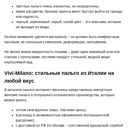
светлые пальто очень элегантны, но непрактичны;
яркие расцветки, броские принты могут быстро выйти из тренда
или надоесть;
черный, коричневый, серый, синий цвет – это классика, которая
не выходит из моды.
Особое внимание уделите материалу – он должен быть комфортным,
прочным, не склонным к сминанию, деформации, скатыванию.
Не менее важна аккуратность пошива – даже один неровный шов или
строчка с пропусками, петлями придаст стильной, модной вещи
неряшливый вид.
Vivi-Milano: стильные пальто из Италии на
любой вкус
В каталоге нашего интернет-магазина представлены импортные
женские пальто и полупальто итальянского производства, которые
можно купить:
оптом (чем крупнее заказ, тем ниже цены);
в розницу (с возможностью оформления беспроцентной
рассрочки);
с доставкой по РФ (по Москве – собственной курьерской службой