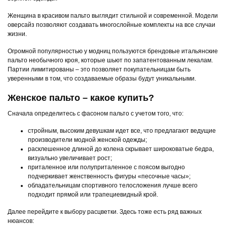
Женщина в красивом пальто выглядит стильной и современной. Модели
оверсайз позволяют создавать многослойные комплекты на все случаи
жизни.
Огромной популярностью у модниц пользуются брендовые итальянские
пальто необычного кроя, которые шьют по запатентованным лекалам.
Партии лимитированы – это позволяет покупательницам быть
уверенными в том, что создаваемые образы будут уникальными.
Женское пальто – какое купить?
Сначала определитесь с фасоном пальто с учетом того, что:
стройным, высоким девушкам идет все, что предлагают ведущие
производители модной женской одежды;
расклешенное длиной до колена скрывает широковатые бедра,
визуально увеличивает рост;
приталенное или полуприталенное с поясом выгодно
подчеркивает женственность фигуры «песочные часы»;
обладательницам спортивного телосложения лучше всего
подходит прямой или трапециевидный крой.
Далее перейдите к выбору расцветки. Здесь тоже есть ряд важных
нюансов: