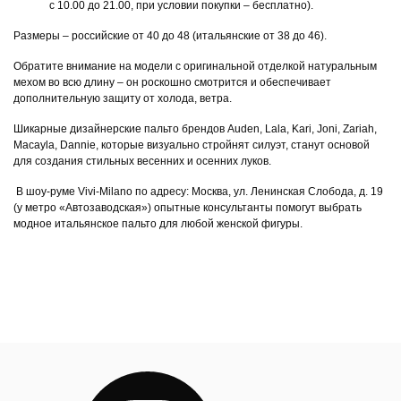
с 10.00 до 21.00, при условии покупки – бесплатно).
Размеры – российские от 40 до 48 (итальянские от 38 до 46).
Обратите внимание на модели с оригинальной отделкой натуральным
мехом во всю длину – он роскошно смотрится и обеспечивает
дополнительную защиту от холода, ветра.
Шикарные дизайнерские пальто брендов Auden, Lala, Kari, Joni, Zariah,
Macayla, Dannie, которые визуально стройнят силуэт, станут основой
для создания стильных весенних и осенних луков.
В шоу-руме Vivi-Milano по адресу: Москва, ул. Ленинская Слобода, д. 19
(у метро «Автозаводская») опытные консультанты помогут выбрать
модное итальянское пальто для любой женской фигуры.