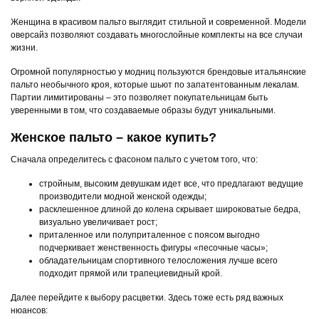
Женщина в красивом пальто выглядит стильной и современной. Модели
оверсайз позволяют создавать многослойные комплекты на все случаи
жизни.
Огромной популярностью у модниц пользуются брендовые итальянские
пальто необычного кроя, которые шьют по запатентованным лекалам.
Партии лимитированы – это позволяет покупательницам быть
уверенными в том, что создаваемые образы будут уникальными.
Женское пальто – какое купить?
Сначала определитесь с фасоном пальто с учетом того, что:
стройным, высоким девушкам идет все, что предлагают ведущие
производители модной женской одежды;
расклешенное длиной до колена скрывает широковатые бедра,
визуально увеличивает рост;
приталенное или полуприталенное с поясом выгодно
подчеркивает женственность фигуры «песочные часы»;
обладательницам спортивного телосложения лучше всего
подходит прямой или трапециевидный крой.
Далее перейдите к выбору расцветки. Здесь тоже есть ряд важных
нюансов: