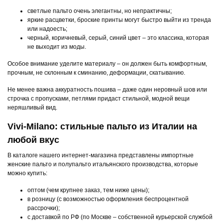
светлые пальто очень элегантны, но непрактичны;
яркие расцветки, броские принты могут быстро выйти из тренда
или надоесть;
черный, коричневый, серый, синий цвет – это классика, которая
не выходит из моды.
Особое внимание уделите материалу – он должен быть комфортным,
прочным, не склонным к сминанию, деформации, скатыванию.
Не менее важна аккуратность пошива – даже один неровный шов или
строчка с пропусками, петлями придаст стильной, модной вещи
неряшливый вид.
Vivi-Milano: стильные пальто из Италии на
любой вкус
В каталоге нашего интернет-магазина представлены импортные
женские пальто и полупальто итальянского производства, которые
можно купить:
оптом (чем крупнее заказ, тем ниже цены);
в розницу (с возможностью оформления беспроцентной
рассрочки);
с доставкой по РФ (по Москве – собственной курьерской службой