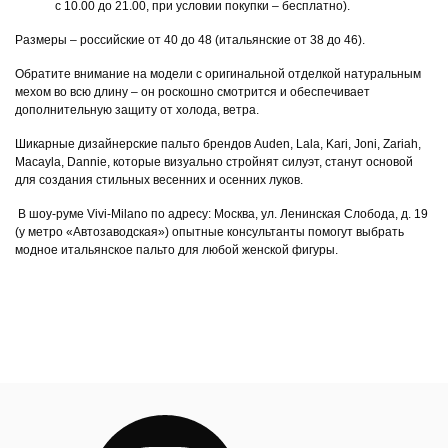
с 10.00 до 21.00, при условии покупки – бесплатно).
Размеры – российские от 40 до 48 (итальянские от 38 до 46).
Обратите внимание на модели с оригинальной отделкой натуральным
мехом во всю длину – он роскошно смотрится и обеспечивает
дополнительную защиту от холода, ветра.
Шикарные дизайнерские пальто брендов Auden, Lala, Kari, Joni, Zariah,
Macayla, Dannie, которые визуально стройнят силуэт, станут основой
для создания стильных весенних и осенних луков.
В шоу-руме Vivi-Milano по адресу: Москва, ул. Ленинская Слобода, д. 19
(у метро «Автозаводская») опытные консультанты помогут выбрать
модное итальянское пальто для любой женской фигуры.