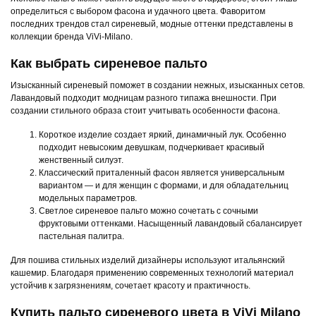
определиться с выбором фасона и удачного цвета. Фаворитом
последних трендов стал сиреневый, модные оттенки представлены в
коллекции бренда ViVi-Milano.
Как выбрать сиреневое пальто
Изысканный сиреневый поможет в создании нежных, изысканных сетов.
Лавандовый подходит модницам разного типажа внешности. При
создании стильного образа стоит учитывать особенности фасона.
Короткое изделие создает яркий, динамичный лук. Особенно
подходит невысоким девушкам, подчеркивает красивый
женственный силуэт.
Классический приталенный фасон является универсальным
вариантом — и для женщин с формами, и для обладательниц
модельных параметров.
Светлое сиреневое пальто можно сочетать с сочными
фруктовыми оттенками. Насыщенный лавандовый сбалансирует
пастельная палитра.
Для пошива стильных изделий дизайнеры используют итальянский
кашемир. Благодаря применению современных технологий материал
устойчив к загрязнениям, сочетает красоту и практичность.
Купить пальто сиреневого цвета в ViVi Milano