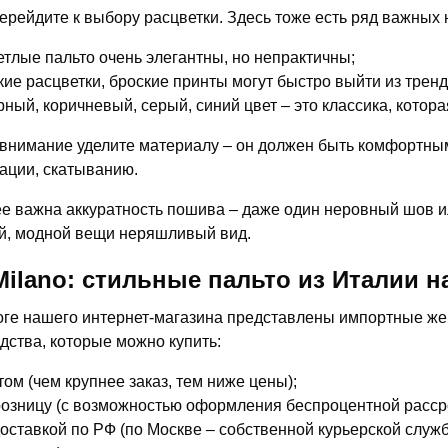
ерейдите к выбору расцветки. Здесь тоже есть ряд важных
етлые пальто очень элегантны, но непрактичны;
кие расцветки, броские принты могут быстро выйти из тренд
рный, коричневый, серый, синий цвет – это классика, котор
внимание уделите материалу – он должен быть комфортным
ции, скатыванию.
е важна аккуратность пошива – даже один неровный шов ил
й, модной вещи неряшливый вид.
-Milano: стильные пальто из Италии 
оге нашего интернет-магазина представлены импортные жен
дства, которые можно купить:
том (чем крупнее заказ, тем ниже цены);
розницу (с возможностью оформления беспроцентной рассро
доставкой по РФ (по Москве – собственной курьерской службо