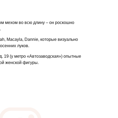
ым мехом во всю длину – он роскошно
.
iah, Macayla, Dannie, которые визуально
 осенних луков.
 д. 19 (у метро «Автозаводская») опытные
ой женской фигуры.