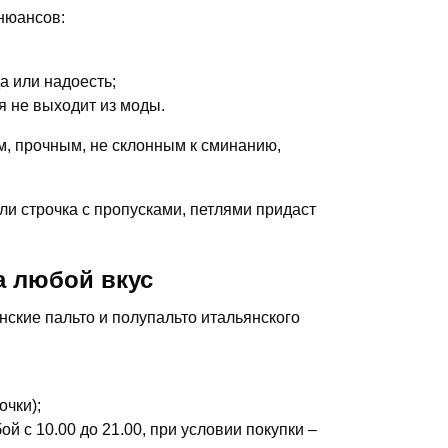
 нюансов:
а или надоесть;
ая не выходит из моды.
, прочным, не склонным к сминанию,
и строчка с пропусками, петлями придаст
на любой вкус
ские пальто и полупальто итальянского
чки);
й с 10.00 до 21.00, при условии покупки –