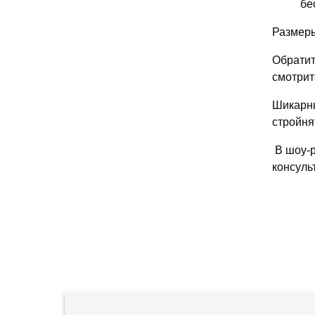
бе
Размеры
Обратит
смотрит
Шикарны
стройня
В шоу-р
консуль