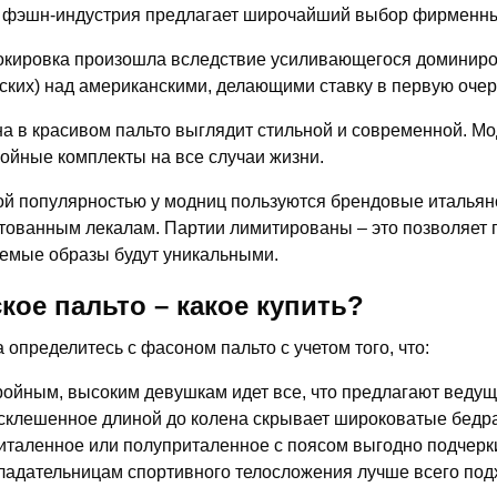
 фэшн-индустрия предлагает широчайший выбор фирменных
окировка произошла вследствие усиливающегося доминир
ских) над американскими, делающими ставку в первую очер
 в красивом пальто выглядит стильной и современной. Мо
ойные комплекты на все случаи жизни.
й популярностью у модниц пользуются брендовые итальянс
тованным лекалам. Партии лимитированы – это позволяет 
емые образы будут уникальными.
кое пальто – какое купить?
 определитесь с фасоном пальто с учетом того, что:
ройным, высоким девушкам идет все, что предлагают веду
склешенное длиной до колена скрывает широковатые бедра,
италенное или полуприталенное с поясом выгодно подчерк
ладательницам спортивного телосложения лучше всего под