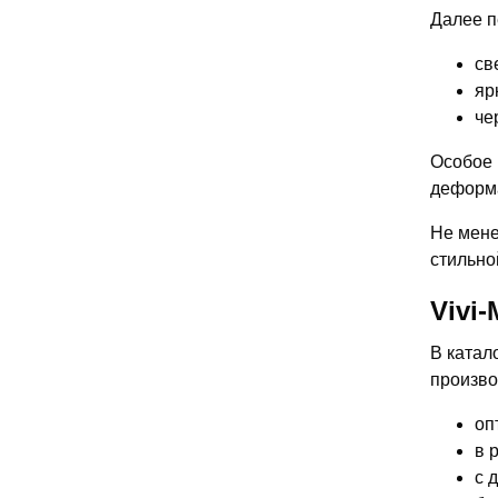
Далее п
св
яр
че
Особое 
деформа
Не мене
стильно
Vivi
В катал
произво
оп
в 
с 