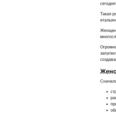
сегодня
Такая р
итальян
Женщина
многосл
Огромно
запатен
создава
Женс
Сначала
ст
ра
пр
об