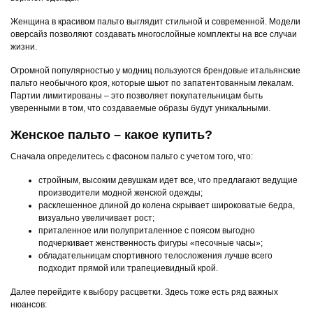
Женщина в красивом пальто выглядит стильной и современной. Модели
оверсайз позволяют создавать многослойные комплекты на все случаи
жизни.
Огромной популярностью у модниц пользуются брендовые итальянские
пальто необычного кроя, которые шьют по запатентованным лекалам.
Партии лимитированы – это позволяет покупательницам быть
уверенными в том, что создаваемые образы будут уникальными.
Женское пальто – какое купить?
Сначала определитесь с фасоном пальто с учетом того, что:
стройным, высоким девушкам идет все, что предлагают ведущие
производители модной женской одежды;
расклешенное длиной до колена скрывает широковатые бедра,
визуально увеличивает рост;
приталенное или полуприталенное с поясом выгодно
подчеркивает женственность фигуры «песочные часы»;
обладательницам спортивного телосложения лучше всего
подходит прямой или трапециевидный крой.
Далее перейдите к выбору расцветки. Здесь тоже есть ряд важных
нюансов: