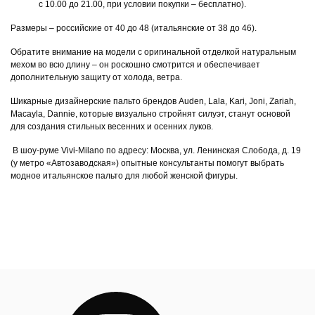
с 10.00 до 21.00, при условии покупки – бесплатно).
Размеры – российские от 40 до 48 (итальянские от 38 до 46).
Обратите внимание на модели с оригинальной отделкой натуральным
мехом во всю длину – он роскошно смотрится и обеспечивает
дополнительную защиту от холода, ветра.
Шикарные дизайнерские пальто брендов Auden, Lala, Kari, Joni, Zariah,
Macayla, Dannie, которые визуально стройнят силуэт, станут основой
для создания стильных весенних и осенних луков.
В шоу-руме Vivi-Milano по адресу: Москва, ул. Ленинская Слобода, д. 19
(у метро «Автозаводская») опытные консультанты помогут выбрать
модное итальянское пальто для любой женской фигуры.