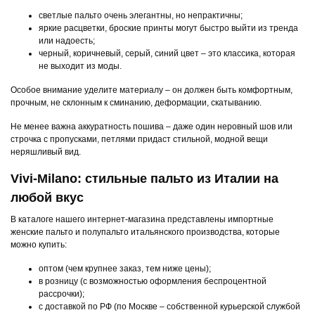
светлые пальто очень элегантны, но непрактичны;
яркие расцветки, броские принты могут быстро выйти из тренда
или надоесть;
черный, коричневый, серый, синий цвет – это классика, которая
не выходит из моды.
Особое внимание уделите материалу – он должен быть комфортным,
прочным, не склонным к сминанию, деформации, скатыванию.
Не менее важна аккуратность пошива – даже один неровный шов или
строчка с пропусками, петлями придаст стильной, модной вещи
неряшливый вид.
Vivi-Milano: стильные пальто из Италии на
любой вкус
В каталоге нашего интернет-магазина представлены импортные
женские пальто и полупальто итальянского производства, которые
можно купить:
оптом (чем крупнее заказ, тем ниже цены);
в розницу (с возможностью оформления беспроцентной
рассрочки);
с доставкой по РФ (по Москве – собственной курьерской службой