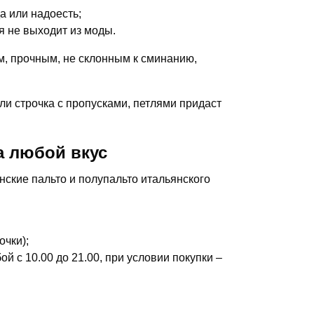
а или надоесть;
ая не выходит из моды.
, прочным, не склонным к сминанию,
и строчка с пропусками, петлями придаст
на любой вкус
ские пальто и полупальто итальянского
чки);
й с 10.00 до 21.00, при условии покупки –