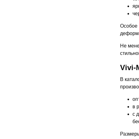
яр
че
Особое 
деформа
Не мене
стильно
Vivi
В катал
произво
оп
в 
с 
бе
Размеры