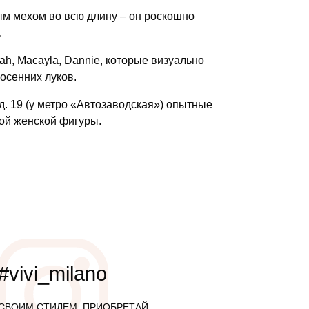
ым мехом во всю длину – он роскошно
.
iah, Macayla, Dannie, которые визуально
 осенних луков.
 д. 19 (у метро «Автозаводская») опытные
ой женской фигуры.
#vivi_milano
СВОИМ СТИЛЕМ, ПРИОБРЕТАЙ