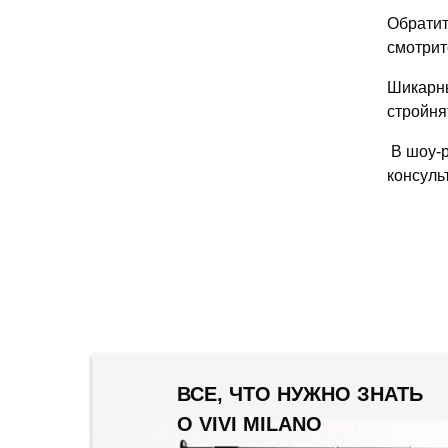
Обратит
смотрит
Шикарны
стройня
В шоу-р
консуль
ВСЕ, ЧТО НУЖНО ЗНАТЬ
О VIVI MILANO