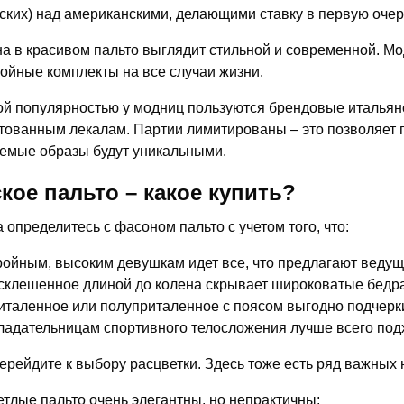
ских) над американскими, делающими ставку в первую очер
 в красивом пальто выглядит стильной и современной. Мо
ойные комплекты на все случаи жизни.
й популярностью у модниц пользуются брендовые итальянс
тованным лекалам. Партии лимитированы – это позволяет 
емые образы будут уникальными.
кое пальто – какое купить?
 определитесь с фасоном пальто с учетом того, что:
ройным, высоким девушкам идет все, что предлагают веду
склешенное длиной до колена скрывает широковатые бедра,
италенное или полуприталенное с поясом выгодно подчерк
ладательницам спортивного телосложения лучше всего под
ерейдите к выбору расцветки. Здесь тоже есть ряд важных
етлые пальто очень элегантны, но непрактичны;