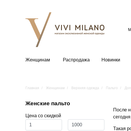
М
Женщинам
Распродажа
Новинки
Главная
Женщинам
Верхняя одежда
Пальто
Доп
Женские пальто
После н
Цена со скидкой
сегодня
Такая р