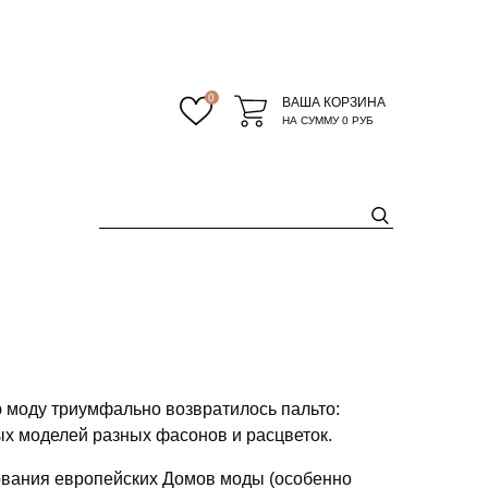
0
ВАША КОРЗИНА
НА СУММУ
0 РУБ
ю моду триумфально возвратилось пальто:
 моделей разных фасонов и расцветок.
ования европейских Домов моды (особенно