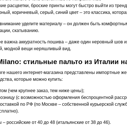
кие расцветки, броские принты могут быстро выйти из тренд
рный, коричневый, серый, синий цвет – это классика, котор
внимание уделите материалу – он должен быть комфортным
ции, скатыванию.
е важна аккуратность пошива – даже один неровный шов ил
й, модной вещи неряшливый вид.
-Milano: стильные пальто из Италии 
оге нашего интернет-магазина представлены импортные жен
дства, которые можно купить:
том (чем крупнее заказ, тем ниже цены);
розницу (с возможностью оформления беспроцентной рассро
доставкой по РФ (по Москве – собственной курьерской службо
сплатно).
 – российские от 40 до 48 (итальянские от 38 до 46).