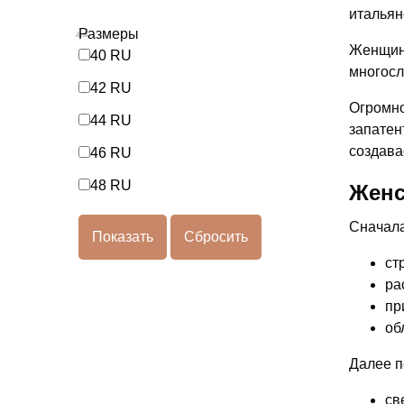
итальян
Размеры
Женщина
40 RU
многосл
42 RU
Огромно
44 RU
запатен
создава
46 RU
48 RU
Женс
Сначала
ст
ра
пр
об
Далее п
св