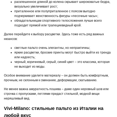
расклешенное длиной до колена скрывает широковатые бедра,
визуально увеличивает рост;
приталенное или полуприталенное с поясом выгодно
подчеркивает женственность фигуры «песочные часы»;
обладательницам спортивного телосложения лучше всего
подходит прямой или трапециевидный крой.
Далее перейдите к выбору расцветки. Здесь тоже есть ряд важных
нюансов:
светлые пальто очень элегантны, но непрактичны;
яркие расцветки, броские принты могут быстро выйти из тренда
или надоесть;
черный, коричневый, серый, синий цвет – это классика, которая
не выходит из моды.
Особое внимание уделите материалу – он должен быть комфортным,
прочным, не склонным к сминанию, деформации, скатыванию.
Не менее важна аккуратность пошива – даже один неровный шов или
строчка с пропусками, петлями придаст стильной, модной вещи
неряшливый вид.
Vivi-Milano: стильные пальто из Италии на
любой вкус