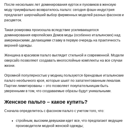
После нескольких лет доминирования курток и пуховиков в женскую
моду триумфально возвратилось пальто: сегодня фэшн-индустрия
предлагает широчайший выбор фирменных моделей разных фасонов и
расцветок.
Такая рокировка произошла вследствие усиливающегося
доминирования европейских Домов моды (особенно итальянских) над
американскими, делающими ставку в первую очередь на практичность
верхней одежды.
Женщина в красивом пальто выглядит стильной и современной. Модели
оверсайз позволяют создавать многослойные комплекты на все случаи
жизни.
Огромной популярностью у модниц пользуются брендовые итальянские
пальто необычного кроя, которые шьют по запатентованным лекалам.
Партии лимитированы – это позволяет покупательницам быть
уверенными в том, что создаваемые образы будут уникальными.
Женское пальто – какое купить?
Сначала определитесь с фасоном пальто с учетом того, что:
стройным, высоким девушкам идет все, что предлагают ведущие
производители модной женской одежды;