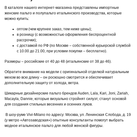
В каталоге нашего интернет-магазина представлены импортные
женские пальто и полупальто итальянского производства, которые
можно купить:
оптом (чем крупнее заказ, тем ниже цены);
в розницу (с возможностью оформления беспроцентной
рассрочки);
с доставкой по РФ (по Москве – собственной курьерской службой
с 10.00 до 21.00, при условии покупки – бесплатно).
Размеры – российские от 40 до 48 (итальянские от 38 до 46).
Обратите внимание на модели с оригинальной отделкой натуральным
мехом во всю длину – он роскошно смотрится и обеспечивает
дополнительную защиту от холода, ветра.
Шикарные дизайнерские пальто брендов Auden, Lala, Kari, Joni, Zariah,
Macayla, Dannie, которые визуально стройнят силуэт, станут основой
для создания стильных весенних и осенних луков.
В шоу-руме Vivi-Milano по адресу: Москва, ул. Ленинская Слобода, д. 19
(у метро «Автозаводская») опытные консультанты помогут выбрать
модное итальянское пальто для любой женской фигуры.