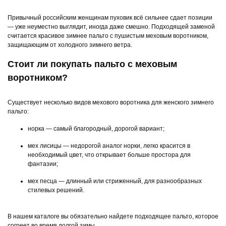
Привычный российским женщинам пуховик всё сильнее сдает позиции
— уже неуместно выглядит, иногда даже смешно. Подходящей заменой
считается красивое зимнее пальто с пушистым меховым воротником,
защищающим от холодного зимнего ветра.
Стоит ли покупать пальто с меховым
воротником?
Существует несколько видов мехового воротника для женского зимнего
пальто:
норка — самый благородный, дорогой вариант;
мех лисицы — недорогой аналог норки, легко красится в
необходимый цвет, что открывает больше простора для
фантазии;
мех песца — длинный или стриженный, для разнообразных
стилевых решений.
В нашем каталоге вы обязательно найдете подходящее пальто, которое
согреет во время долгой зимы.