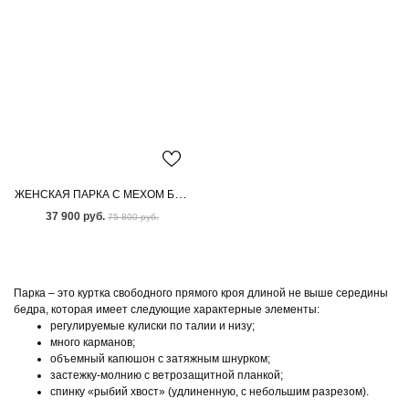
ЖЕНСКАЯ ПАРКА С МЕХОМ БЕНГАЛЬСКОЙ ЛИСЫ
37 900 руб.
75 800 руб.
Парка – это куртка свободного прямого кроя длиной не выше середины
бедра, которая имеет следующие характерные элементы:
регулируемые кулиски по талии и низу;
много карманов;
объемный капюшон с затяжным шнурком;
застежку-молнию с ветрозащитной планкой;
спинку «рыбий хвост» (удлиненную, с небольшим разрезом).