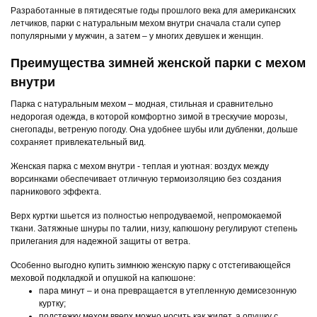
Разработанные в пятидесятые годы прошлого века для американских
летчиков, парки с натуральным мехом внутри сначала стали супер
популярными у мужчин, а затем – у многих девушек и женщин.
Преимущества зимней женской парки с мехом
внутри
Парка с натуральным мехом – модная, стильная и сравнительно
недорогая одежда, в которой комфортно зимой в трескучие морозы,
снегопады, ветреную погоду. Она удобнее шубы или дубленки, дольше
сохраняет привлекательный вид.
Женская парка с мехом внутри - теплая и уютная: воздух между
ворсинками обеспечивает отличную термоизоляцию без создания
парникового эффекта.
Верх куртки шьется из полностью непродуваемой, непромокаемой
ткани. Затяжные шнуры по талии, низу, капюшону регулируют степень
прилегания для надежной защиты от ветра.
Особенно выгодно купить зимнюю женскую парку с отстегивающейся
меховой подкладкой и опушкой на капюшоне:
пара минут – и она превращается в утепленную демисезонную
куртку;
подстежку мехом вверх можно носить как жилет, а опушку с