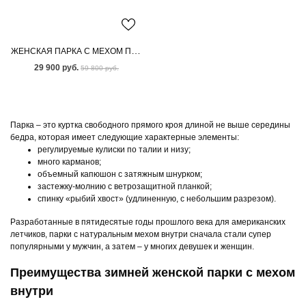
ЖЕНСКАЯ ПАРКА С МЕХОМ ПЕСЦА
29 900 руб.
59 800 руб.
Парка – это куртка свободного прямого кроя длиной не выше середины
бедра, которая имеет следующие характерные элементы:
регулируемые кулиски по талии и низу;
много карманов;
объемный капюшон с затяжным шнурком;
застежку-молнию с ветрозащитной планкой;
спинку «рыбий хвост» (удлиненную, с небольшим разрезом).
Разработанные в пятидесятые годы прошлого века для американских
летчиков, парки с натуральным мехом внутри сначала стали супер
популярными у мужчин, а затем – у многих девушек и женщин.
Преимущества зимней женской парки с мехом
внутри