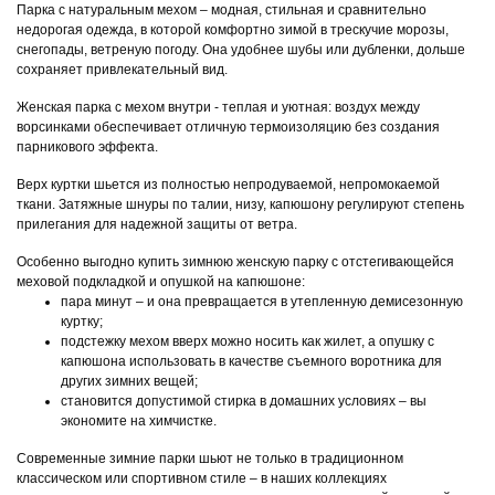
Парка с натуральным мехом – модная, стильная и сравнительно
недорогая одежда, в которой комфортно зимой в трескучие морозы,
снегопады, ветреную погоду. Она удобнее шубы или дубленки, дольше
сохраняет привлекательный вид.
Женская парка с мехом внутри - теплая и уютная: воздух между
ворсинками обеспечивает отличную термоизоляцию без создания
парникового эффекта.
Верх куртки шьется из полностью непродуваемой, непромокаемой
ткани. Затяжные шнуры по талии, низу, капюшону регулируют степень
прилегания для надежной защиты от ветра.
Особенно выгодно купить зимнюю женскую парку с отстегивающейся
меховой подкладкой и опушкой на капюшоне:
пара минут – и она превращается в утепленную демисезонную
куртку;
подстежку мехом вверх можно носить как жилет, а опушку с
капюшона использовать в качестве съемного воротника для
других зимних вещей;
становится допустимой стирка в домашних условиях – вы
экономите на химчистке.
Современные зимние парки шьют не только в традиционном
классическом или спортивном стиле – в наших коллекциях