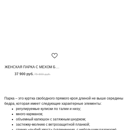
ЖЕНСКАЯ ПАРКА С МЕХОМ БЕНГАЛЬСКОЙ ЛИСЫ
37 900 руб.
75 800 руб.
Парка – это куртка свободного прямого кроя длиной не выше середины
бедра, которая имеет следующие характерные элементы:
регулируемые кулиски по талии и низу;
много карманов;
объемный капюшон с затяжным шнурком;
застежку-молнию с ветрозащитной планкой;
спинку «рыбий хвост» (удлиненную, с небольшим разрезом).