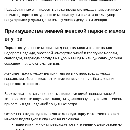
Разработанные в пятидесятые годы прошлого века для американских
летчиков, парки с натуральным мехом внутри сначала стали супер
популярными у мужчин, а затем – у многих девушек и женщин.
Преимущества зимней женской парки с мехом
внутри
Парка с натуральным мехом – модная, стильная и сравнительно
недорогая одежда, в которой комфортно зимой в трескучие морозы,
снегопады, ветреную погоду. Она удобнее шубы или дубленки, дольше
сохраняет привлекательный вид.
Женская парка с мехом внутри - теплая и уютная: воздух между
ворсинками обеспечивает отличную термоизоляцию без создания
парникового эффекта.
Верх куртки шьется из полностью непродуваемой, непромокаемой
ткани. Затяжные шнуры по талии, низу, капюшону регулируют степень
прилегания для надежной защиты от ветра.
Особенно выгодно купить зимнюю женскую парку с отстегивающейся
меховой подкладкой и опушкой на капюшоне:
пара минут – и она превращается в утепленную демисезонную
куртку;