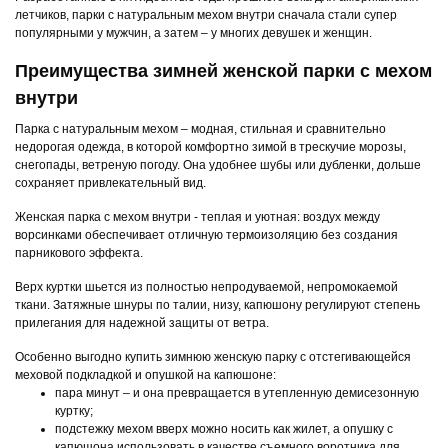
летчиков, парки с натуральным мехом внутри сначала стали супер
популярными у мужчин, а затем – у многих девушек и женщин.
Преимущества зимней женской парки с мехом
внутри
Парка с натуральным мехом – модная, стильная и сравнительно
недорогая одежда, в которой комфортно зимой в трескучие морозы,
снегопады, ветреную погоду. Она удобнее шубы или дубленки, дольше
сохраняет привлекательный вид.
Женская парка с мехом внутри - теплая и уютная: воздух между
ворсинками обеспечивает отличную термоизоляцию без создания
парникового эффекта.
Верх куртки шьется из полностью непродуваемой, непромокаемой
ткани. Затяжные шнуры по талии, низу, капюшону регулируют степень
прилегания для надежной защиты от ветра.
Особенно выгодно купить зимнюю женскую парку с отстегивающейся
меховой подкладкой и опушкой на капюшоне:
пара минут – и она превращается в утепленную демисезонную
куртку;
подстежку мехом вверх можно носить как жилет, а опушку с
капюшона использовать в качестве съемного воротника для