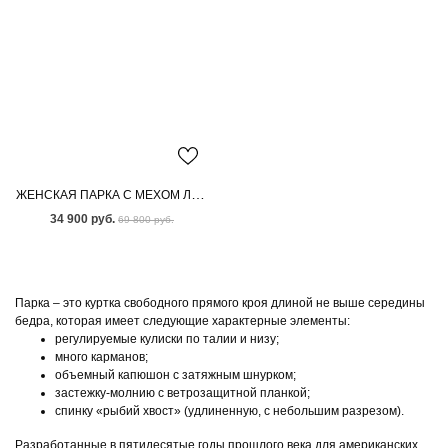
ЖЕНСКАЯ ПАРКА С МЕХОМ ЛИСЫ
34 900 руб.
69 800 руб.
Парка – это куртка свободного прямого кроя длиной не выше середины
бедра, которая имеет следующие характерные элементы:
регулируемые кулиски по талии и низу;
много карманов;
объемный капюшон с затяжным шнурком;
застежку-молнию с ветрозащитной планкой;
спинку «рыбий хвост» (удлиненную, с небольшим разрезом).
Разработанные в пятидесятые годы прошлого века для американских