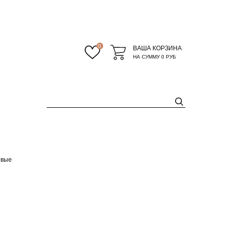
0
ВАША КОРЗИНА
НА СУММУ
0 РУБ
овые