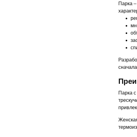
Парка –
характе
ре
мн
об
за
сп
Разрабо
сначала
Преи
Парка с
трескуч
привлек
Женская
термоиз