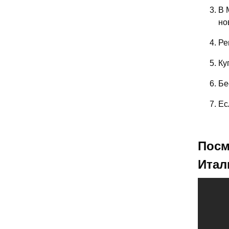
В 
но
Ре
Ку
Бе
Ес
Посм
Итал