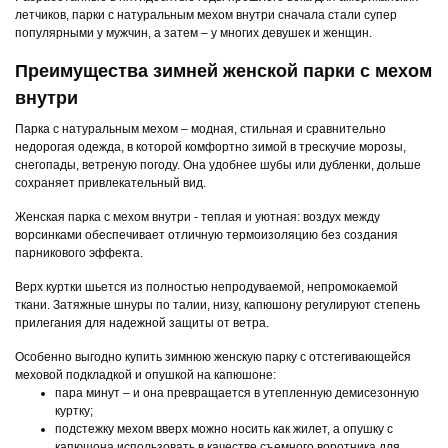
летчиков, парки с натуральным мехом внутри сначала стали супер
популярными у мужчин, а затем – у многих девушек и женщин.
Преимущества зимней женской парки с мехом
внутри
Парка с натуральным мехом – модная, стильная и сравнительно
недорогая одежда, в которой комфортно зимой в трескучие морозы,
снегопады, ветреную погоду. Она удобнее шубы или дубленки, дольше
сохраняет привлекательный вид.
Женская парка с мехом внутри - теплая и уютная: воздух между
ворсинками обеспечивает отличную термоизоляцию без создания
парникового эффекта.
Верх куртки шьется из полностью непродуваемой, непромокаемой
ткани. Затяжные шнуры по талии, низу, капюшону регулируют степень
прилегания для надежной защиты от ветра.
Особенно выгодно купить зимнюю женскую парку с отстегивающейся
меховой подкладкой и опушкой на капюшоне:
пара минут – и она превращается в утепленную демисезонную
куртку;
подстежку мехом вверх можно носить как жилет, а опушку с
капюшона использовать в качестве съемного воротника для