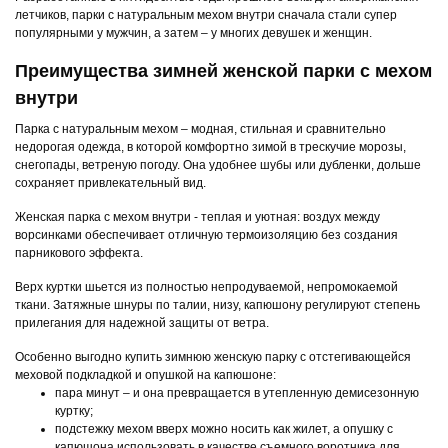
летчиков, парки с натуральным мехом внутри сначала стали супер
популярными у мужчин, а затем – у многих девушек и женщин.
Преимущества зимней женской парки с мехом
внутри
Парка с натуральным мехом – модная, стильная и сравнительно
недорогая одежда, в которой комфортно зимой в трескучие морозы,
снегопады, ветреную погоду. Она удобнее шубы или дубленки, дольше
сохраняет привлекательный вид.
Женская парка с мехом внутри - теплая и уютная: воздух между
ворсинками обеспечивает отличную термоизоляцию без создания
парникового эффекта.
Верх куртки шьется из полностью непродуваемой, непромокаемой
ткани. Затяжные шнуры по талии, низу, капюшону регулируют степень
прилегания для надежной защиты от ветра.
Особенно выгодно купить зимнюю женскую парку с отстегивающейся
меховой подкладкой и опушкой на капюшоне:
пара минут – и она превращается в утепленную демисезонную
куртку;
подстежку мехом вверх можно носить как жилет, а опушку с
капюшона использовать в качестве съемного воротника для