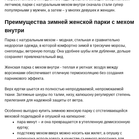
летчиков, парки с натуральным мехом внутри сначала стали супер
популярными у мужчин, а затем – у многих девушек и женщин.
Преимущества зимней женской парки с мехом
внутри
Парка с натуральным мехом – модная, стильная и сравнительно
недорогая одежда, в которой комфортно зимой в трескучие морозы,
снегопады, ветреную погоду. Она удобнее шубы или дубленки, дольше
сохраняет привлекательный вид.
Женская парка с мехом внутри - теплая и уютная: воздух между
ворсинками обеспечивает отличную термоизоляцию без создания
парникового эффекта.
Верх куртки шьется из полностью непродуваемой, непромокаемой
ткани. Затяжные шнуры по талии, низу, капюшону регулируют степень
прилегания для надежной защиты от ветра.
Особенно выгодно купить зимнюю женскую парку с отстегивающейся
меховой подкладкой и опушкой на капюшоне:
пара минут – и она превращается в утепленную демисезонную
куртку;
подстежку мехом вверх можно носить как жилет, а опушку с
капюшона использовать в качестве съемного воротника для