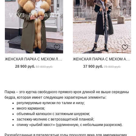
ЖЕНСКАЯ ПАРКА С МЕХОМ ЛИСЫ
ЖЕНСКАЯ ПАРКА С МЕХОМ АУКЦИОННОГО ПЕСЦА ПОД СОБОЛЬ
28 900 руб.
37 900 руб.
57 800 руб.
75 800 руб.
Парка – это куртка свободного прямого кроя длиной не выше середины
бедра, которая имеет следующие характерные элементы:
регулируемые кулиски по талии и низу;
много карманов;
объемный капюшон с затяжным шнурком;
застежку-молнию с ветрозащитной планкой;
спинку «рыбий хвост» (удлиненную, с небольшим разрезом).
Разработанные в пятидесятые годы прошлого века для американских