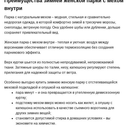
Преимущества зимней женской парки с мехом
внутри
Парка с натуральным мехом – модная, стильная и сравнительно
недорогая одежда, в которой комфортно зимой в трескучие морозы,
снегопады, ветреную погоду. Она удобнее шубы или дубленки, дольше
сохраняет привлекательный вид.
Женская парка с мехом внутри - теплая и уютная: воздух между
ворсинками обеспечивает отличную термоизоляцию без создания
парникового эффекта.
Верх куртки шьется из полностью непродуваемой, непромокаемой
ткани. Затяжные шнуры по талии, низу, капюшону регулируют степень
прилегания для надежной защиты от ветра.
Особенно выгодно купить зимнюю женскую парку с отстегивающейся
меховой подкладкой и опушкой на капюшоне:
пара минут – и она превращается в утепленную демисезонную
куртку;
подстежку мехом вверх можно носить как жилет, а опушку с
капюшона использовать в качестве съемного воротника для
других зимних вещей;
становится допустимой стирка в домашних условиях – вы
экономите на химчистке.