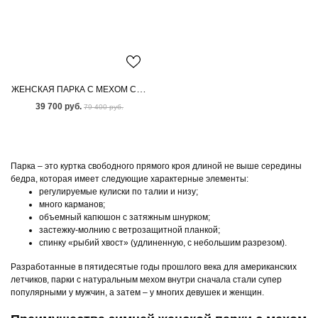
ЖЕНСКАЯ ПАРКА С МЕХОМ СКАНДИНАВСКОЙ НОРКИ
39 700 руб.
79 400 руб.
Парка – это куртка свободного прямого кроя длиной не выше середины
бедра, которая имеет следующие характерные элементы:
регулируемые кулиски по талии и низу;
много карманов;
объемный капюшон с затяжным шнурком;
застежку-молнию с ветрозащитной планкой;
спинку «рыбий хвост» (удлиненную, с небольшим разрезом).
Разработанные в пятидесятые годы прошлого века для американских
летчиков, парки с натуральным мехом внутри сначала стали супер
популярными у мужчин, а затем – у многих девушек и женщин.