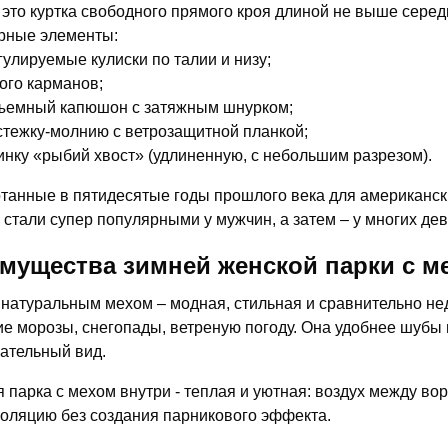
 это куртка свободного прямого кроя длиной не выше сере
рные элементы:
гулируемые кулиски по талии и низу;
ого карманов;
ъемный капюшон с затяжным шнурком;
стежку-молнию с ветрозащитной планкой;
инку «рыбий хвост» (удлиненную, с небольшим разрезом).
танные в пятидесятые годы прошлого века для американски
 стали супер популярными у мужчин, а затем – у многих де
мущества зимней женской парки с м
 натуральным мехом – модная, стильная и сравнительно не
ие морозы, снегопады, ветреную погоду. Она удобнее шубы 
ательный вид.
 парка с мехом внутри - теплая и уютная: воздух между в
оляцию без создания парникового эффекта.