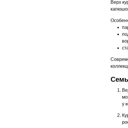
Верх ку
капюшон
Особенн
па
по
во
ст
Совреме
коллекц
Семь
Ве
мо
у 
Ку
ро