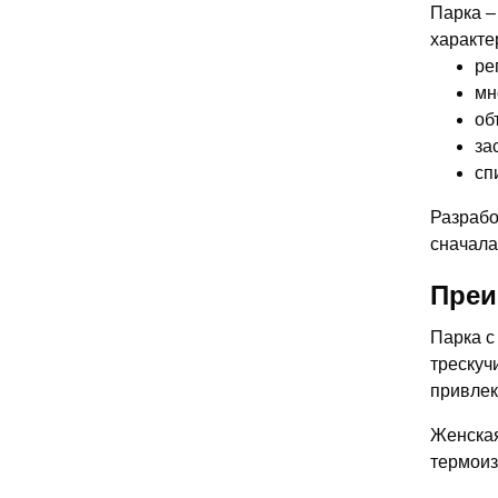
Парка –
характе
ре
мн
об
за
сп
Разрабо
сначала
Преи
Парка с
трескуч
привлек
Женская
термоиз