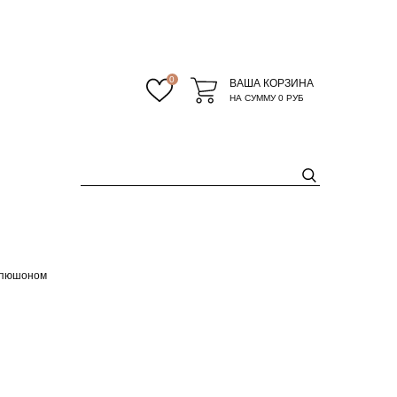
0
ВАША КОРЗИНА
НА СУММУ
0 РУБ
апюшоном