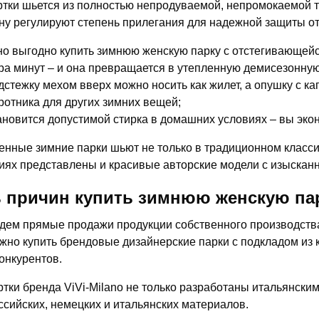
ртки шьется из полностью непродуваемой, непромокаемой т
у регулируют степень прилегания для надежной защиты от
о выгодно купить зимнюю женскую парку с отстегивающейс
ра минут – и она превращается в утепленную демисезонную
дстежку мехом вверх можно носить как жилет, а опушку с к
ротника для других зимних вещей;
ановится допустимой стирка в домашних условиях – вы экон
нные зимние парки шьют не только в традиционном класси
иях представлены и красивые авторские модели с изысканн
 причин купить зимнюю женскую пар
дем прямые продажи продукции собственного производства,
жно купить брендовые дизайнерские парки с подкладом из 
конкурентов.
ртки бренда ViVi-Milano не только разработаны итальянски
ссийских, немецких и итальянских материалов.