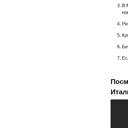
В 
но
Ре
Ку
Бе
Ес
Посм
Итал