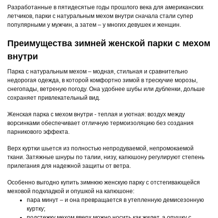
Разработанные в пятидесятые годы прошлого века для американских
летчиков, парки с натуральным мехом внутри сначала стали супер
популярными у мужчин, а затем – у многих девушек и женщин.
Преимущества зимней женской парки с мехом
внутри
Парка с натуральным мехом – модная, стильная и сравнительно
недорогая одежда, в которой комфортно зимой в трескучие морозы,
снегопады, ветреную погоду. Она удобнее шубы или дубленки, дольше
сохраняет привлекательный вид.
Женская парка с мехом внутри - теплая и уютная: воздух между
ворсинками обеспечивает отличную термоизоляцию без создания
парникового эффекта.
Верх куртки шьется из полностью непродуваемой, непромокаемой
ткани. Затяжные шнуры по талии, низу, капюшону регулируют степень
прилегания для надежной защиты от ветра.
Особенно выгодно купить зимнюю женскую парку с отстегивающейся
меховой подкладкой и опушкой на капюшоне:
пара минут – и она превращается в утепленную демисезонную
куртку;
подстежку мехом вверх можно носить как жилет, а опушку с