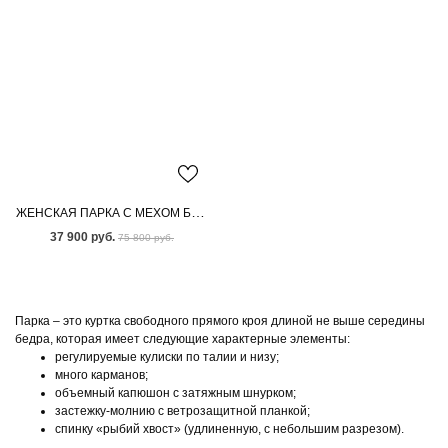
ЖЕНСКАЯ ПАРКА С МЕХОМ БЕНГАЛЬСКОЙ ЛИСЫ
37 900 руб.
75 800 руб.
Парка – это куртка свободного прямого кроя длиной не выше середины
бедра, которая имеет следующие характерные элементы:
регулируемые кулиски по талии и низу;
много карманов;
объемный капюшон с затяжным шнурком;
застежку-молнию с ветрозащитной планкой;
спинку «рыбий хвост» (удлиненную, с небольшим разрезом).