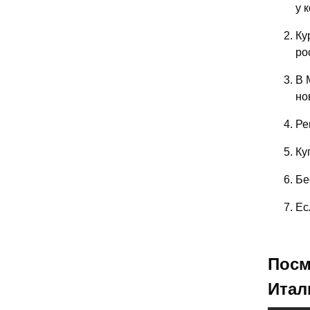
у 
Ку
ро
В 
но
Ре
Ку
Бе
Ес
Посм
Итал