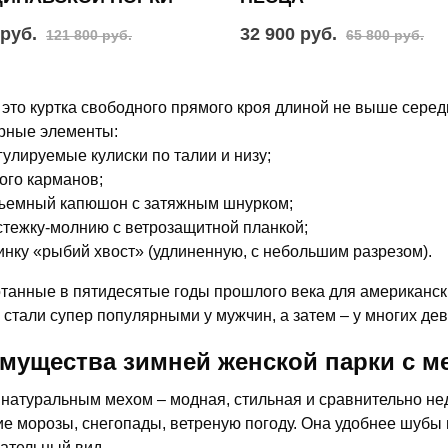
 руб.
32 900 руб.
121 800 руб.
65 800 руб.
 это куртка свободного прямого кроя длиной не выше сере
рные элементы:
гулируемые кулиски по талии и низу;
ого карманов;
ъемный капюшон с затяжным шнурком;
стежку-молнию с ветрозащитной планкой;
инку «рыбий хвост» (удлиненную, с небольшим разрезом).
танные в пятидесятые годы прошлого века для американски
 стали супер популярными у мужчин, а затем – у многих де
мущества зимней женской парки с м
 натуральным мехом – модная, стильная и сравнительно не
ие морозы, снегопады, ветреную погоду. Она удобнее шубы 
ательный вид.