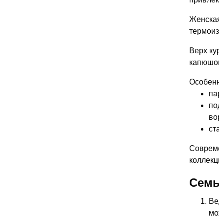
Женская
термоиз
Верх ку
капюшон
Особенн
па
по
во
ст
Совреме
коллекц
Семь
Ве
мо