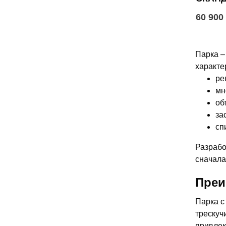
60 900
Парка –
характе
ре
мн
об
за
сп
Разрабо
сначала
Преи
Парка с
трескуч
привлек