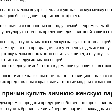
 парка с мехом внутри - теплая и уютная: воздух между в
оляцию без создания парникового эффекта.
ртки шьется из полностью непродуваемой, непромокаемой т
у регулируют степень прилегания для надежной защиты от
о выгодно купить зимнюю женскую парку с отстегивающейс
ра минут – и она превращается в утепленную демисезонную
дстежку мехом вверх можно носить как жилет, а опушку с к
ротника для других зимних вещей;
ановится допустимой стирка в домашних условиях – вы экон
нные зимние парки шьют не только в традиционном класси
иях представлены и красивые авторские модели с изысканн
 причин купить зимнюю женскую пар
дем прямые продажи продукции собственного производства,
жно купить брендовые дизайнерские парки с подкладом из 