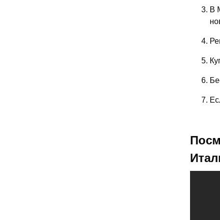
В 
но
Ре
Ку
Бе
Ес
Посм
Итал