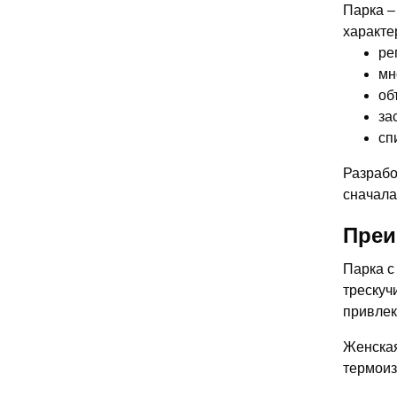
Парка –
характе
ре
мн
об
за
сп
Разрабо
сначала
Преи
Парка с
трескуч
привлек
Женская
термоиз