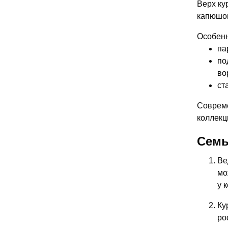
Верх ку
капюшон
Особенн
па
по
во
ст
Совреме
коллекц
Семь
Ве
мо
у 
Ку
ро