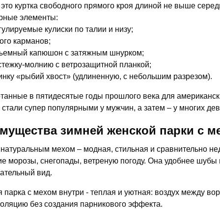
 это куртка свободного прямого кроя длиной не выше сере
рные элементы:
гулируемые кулиски по талии и низу;
ого карманов;
ъемный капюшон с затяжным шнурком;
стежку-молнию с ветрозащитной планкой;
инку «рыбий хвост» (удлиненную, с небольшим разрезом).
танные в пятидесятые годы прошлого века для американски
 стали супер популярными у мужчин, а затем – у многих де
мущества зимней женской парки с м
 натуральным мехом – модная, стильная и сравнительно не
ие морозы, снегопады, ветреную погоду. Она удобнее шубы 
ательный вид.
 парка с мехом внутри - теплая и уютная: воздух между в
оляцию без создания парникового эффекта.