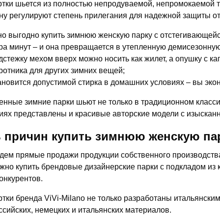
ртки шьется из полностью непродуваемой, непромокаемой т
у регулируют степень прилегания для надежной защиты от
о выгодно купить зимнюю женскую парку с отстегивающейс
ра минут – и она превращается в утепленную демисезонную
дстежку мехом вверх можно носить как жилет, а опушку с к
ротника для других зимних вещей;
ановится допустимой стирка в домашних условиях – вы экон
нные зимние парки шьют не только в традиционном класси
иях представлены и красивые авторские модели с изысканн
 причин купить зимнюю женскую пар
дем прямые продажи продукции собственного производства,
жно купить брендовые дизайнерские парки с подкладом из 
конкурентов.
ртки бренда ViVi-Milano не только разработаны итальянски
ссийских, немецких и итальянских материалов.