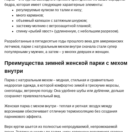
бедра, которая имеет следующие характерные элементы:
регулируемые кулиски по талии и низу;
много карманов;
объемный капюшон с затяжным шнурком;
застежку-молнию с ветрозащитной планкой;
спинку «рыбий хвост» (удлиненную, с небольшим разрезом).
Разработанные в пятидесятые годы прошлого века для американских
летчиков, парки с натуральным мехом внутри сначала стали супер
популярными у мужчин, а затем – у многих девушек и женщин.
Преимущества зимней женской парки с мехом
внутри
Парка с натуральным мехом – модная, стильная и сравнительно
недорогая одежда, в которой комфортно зимой в трескучие морозы,
снегопады, ветреную погоду. Она удобнее шубы или дубленки, дольше
сохраняет привлекательный вид.
Женская парка с мехом внутри - теплая и уютная: воздух между
ворсинками обеспечивает отличную термоизоляцию без создания
парникового эффекта.
Верх куртки шьется из полностью непродуваемой, непромокаемой
ткани. Затяжные шнуры по талии, низу, капюшону регулируют степень