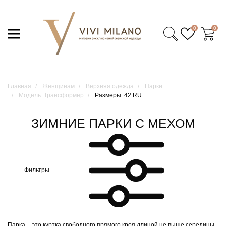
0
0
Главная
Женщинам
Верхняя одежда
Парки
Модель: Трансформер
Размеры: 42 RU
ЗИМНИЕ ПАРКИ С МЕХОМ
Фильтры
Парка – это куртка свободного прямого кроя длиной не выше середины