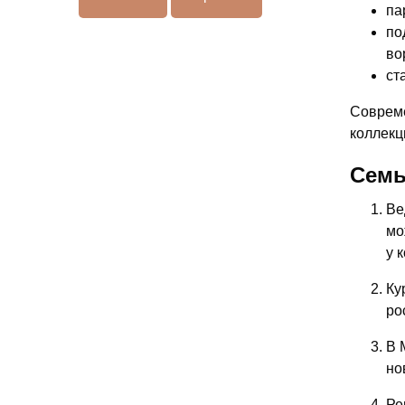
па
по
во
ст
Совреме
коллекц
Семь
Ве
мо
у 
Ку
ро
В 
но
Ре