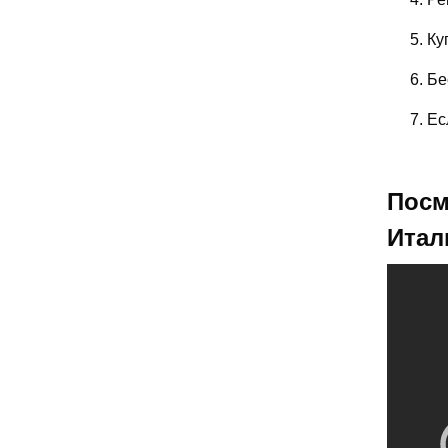
Ку
Бе
Ес
Посм
Итал