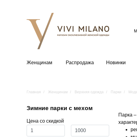
М
Женщинам
Распродажа
Новинки
Главная
Женщинам
Верхняя одежда
Парки
Моде
Зимние парки с мехом
Парка –
Цена со скидкой
характе
ре
мн