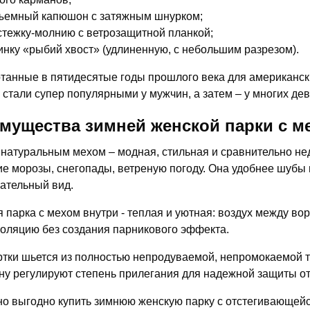
ъемный капюшон с затяжным шнурком;
стежку-молнию с ветрозащитной планкой;
инку «рыбий хвост» (удлиненную, с небольшим разрезом).
танные в пятидесятые годы прошлого века для американски
 стали супер популярными у мужчин, а затем – у многих де
мущества зимней женской парки с м
 натуральным мехом – модная, стильная и сравнительно не
ие морозы, снегопады, ветреную погоду. Она удобнее шубы 
ательный вид.
 парка с мехом внутри - теплая и уютная: воздух между в
оляцию без создания парникового эффекта.
ртки шьется из полностью непродуваемой, непромокаемой т
у регулируют степень прилегания для надежной защиты от
о выгодно купить зимнюю женскую парку с отстегивающейс