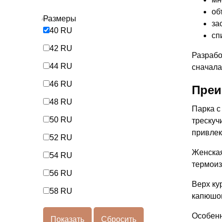
об
Размеры
за
40 RU
сп
42 RU
Разрабо
44 RU
сначала
46 RU
Преи
48 RU
Парка с
50 RU
трескуч
привлек
52 RU
Женская
54 RU
термоиз
56 RU
Верх ку
58 RU
капюшон
Особенн