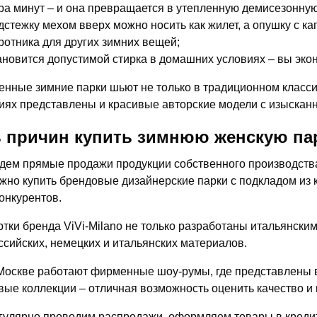
ра минут – и она превращается в утепленную демисезонную
дстежку мехом вверх можно носить как жилет, а опушку с к
ротника для других зимних вещей;
ановится допустимой стирка в домашних условиях – вы экон
нные зимние парки шьют не только в традиционном класси
иях представлены и красивые авторские модели с изысканн
 причин купить зимнюю женскую пар
дем прямые продажи продукции собственного производства,
жно купить брендовые дизайнерские парки с подкладом из 
конкурентов.
ртки бренда ViVi-Milano не только разработаны итальянски
ссийских, немецких и итальянских материалов.
Москве работают фирменные шоу-румы, где представлены в
вые коллекции – отличная возможность оценить качество и 
гулярно проводим распродажи, оформляем товары в кредит