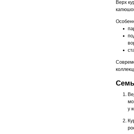
Верх ку
капюшон
Особенн
па
по
во
ст
Совреме
коллекц
Семь
Ве
мо
у 
Ку
ро