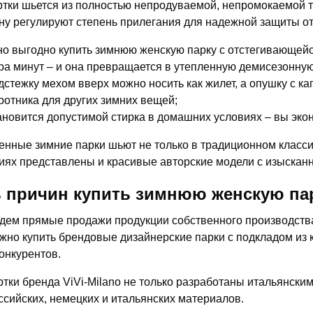
ртки шьется из полностью непродуваемой, непромокаемой т
у регулируют степень прилегания для надежной защиты от
о выгодно купить зимнюю женскую парку с отстегивающейс
ра минут – и она превращается в утепленную демисезонную
дстежку мехом вверх можно носить как жилет, а опушку с к
ротника для других зимних вещей;
ановится допустимой стирка в домашних условиях – вы экон
нные зимние парки шьют не только в традиционном класси
иях представлены и красивые авторские модели с изысканн
 причин купить зимнюю женскую пар
дем прямые продажи продукции собственного производства,
жно купить брендовые дизайнерские парки с подкладом из 
конкурентов.
ртки бренда ViVi-Milano не только разработаны итальянски
ссийских, немецких и итальянских материалов.