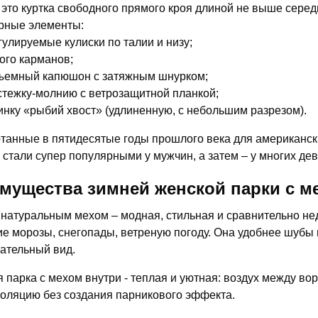
 это куртка свободного прямого кроя длиной не выше сере
рные элементы:
гулируемые кулиски по талии и низу;
ого карманов;
ъемный капюшон с затяжным шнурком;
стежку-молнию с ветрозащитной планкой;
инку «рыбий хвост» (удлиненную, с небольшим разрезом).
танные в пятидесятые годы прошлого века для американски
 стали супер популярными у мужчин, а затем – у многих де
мущества зимней женской парки с м
 натуральным мехом – модная, стильная и сравнительно не
ие морозы, снегопады, ветреную погоду. Она удобнее шубы 
ательный вид.
 парка с мехом внутри - теплая и уютная: воздух между в
оляцию без создания парникового эффекта.