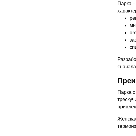
Парка –
характе
ре
мн
об
за
сп
Разрабо
сначала
Преи
Парка с
трескуч
привлек
Женская
термоиз