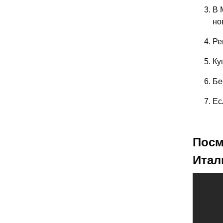
В 
но
Ре
Ку
Бе
Ес
Посм
Итал