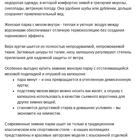
недорогая одежда, в которой комфортно зимой в трескучие морозы,
снегопады, ветреную погоду. Она удобнее шубы или дубленки, дольше
сохраняет привлекательный вид.
Женская парка с мехом внутри - теплая и уютная: воздух между
ворсинками обеспечивает отличную термоизоляцию без создания
парникового эффекта.
Верх куртки шьется из полностью непродуваемой, непромокаемой
ткани. Затяжные шнуры по талии, низу, капюшону регулируют степень
прилегания для надежной защиты от ветра.
Особенно выгодно купить зимнюю женскую парку с отстегивающейся
меховой подкладкой и опушкой на капюшоне:
пара минут – и она превращается в утепленную демисезонную
куртку;
подстежку мехом вверх можно носить как жилет, а опушку с
капюшона использовать в качестве съемного воротника для
других зимних вещей;
становится допустимой стирка в домашних условиях – вы
экономите на химчистке.
Современные зимние парки шьют не только в традиционном
классическом или спортивном стиле – в наших коллекциях
представлены и красивые авторские модели с изысканной отделкой.