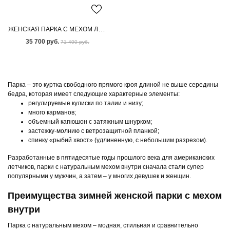
ЖЕНСКАЯ ПАРКА С МЕХОМ ЛИСЫ-ЧЕРНОБУРКИ
35 700 руб.
71 400 руб.
Парка – это куртка свободного прямого кроя длиной не выше середины
бедра, которая имеет следующие характерные элементы:
регулируемые кулиски по талии и низу;
много карманов;
объемный капюшон с затяжным шнурком;
застежку-молнию с ветрозащитной планкой;
спинку «рыбий хвост» (удлиненную, с небольшим разрезом).
Разработанные в пятидесятые годы прошлого века для американских
летчиков, парки с натуральным мехом внутри сначала стали супер
популярными у мужчин, а затем – у многих девушек и женщин.
Преимущества зимней женской парки с мехом
внутри
Парка с натуральным мехом – модная, стильная и сравнительно