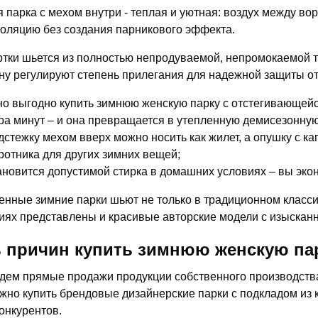
 парка с мехом внутри - теплая и уютная: воздух между в
оляцию без создания парникового эффекта.
ртки шьется из полностью непродуваемой, непромокаемой т
у регулируют степень прилегания для надежной защиты от
о выгодно купить зимнюю женскую парку с отстегивающейс
ра минут – и она превращается в утепленную демисезонную
дстежку мехом вверх можно носить как жилет, а опушку с к
ротника для других зимних вещей;
ановится допустимой стирка в домашних условиях – вы экон
нные зимние парки шьют не только в традиционном класси
иях представлены и красивые авторские модели с изысканн
 причин купить зимнюю женскую пар
дем прямые продажи продукции собственного производства,
жно купить брендовые дизайнерские парки с подкладом из 
конкурентов.