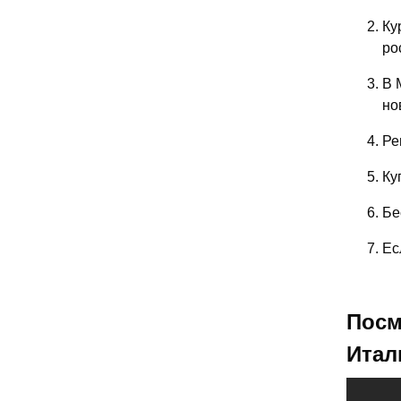
Ку
ро
В 
но
Ре
Ку
Бе
Ес
Посм
Итал