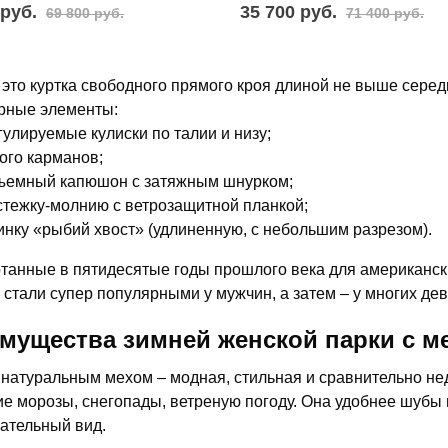
 руб.
35 700 руб.
69 800 руб.
71 400 руб.
 это куртка свободного прямого кроя длиной не выше сере
рные элементы:
гулируемые кулиски по талии и низу;
ого карманов;
ъемный капюшон с затяжным шнурком;
стежку-молнию с ветрозащитной планкой;
инку «рыбий хвост» (удлиненную, с небольшим разрезом).
танные в пятидесятые годы прошлого века для американски
 стали супер популярными у мужчин, а затем – у многих де
мущества зимней женской парки с м
 натуральным мехом – модная, стильная и сравнительно не
ие морозы, снегопады, ветреную погоду. Она удобнее шубы 
ательный вид.