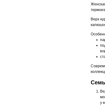
Женская
термоиз
Верх ку
капюшон
Особенн
па
по
во
ст
Совреме
коллекц
Семь
Ве
мо
у 