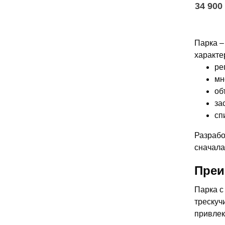
34 900
Парка –
характе
ре
мн
об
за
сп
Разрабо
сначала
Преи
Парка с
трескуч
привлек