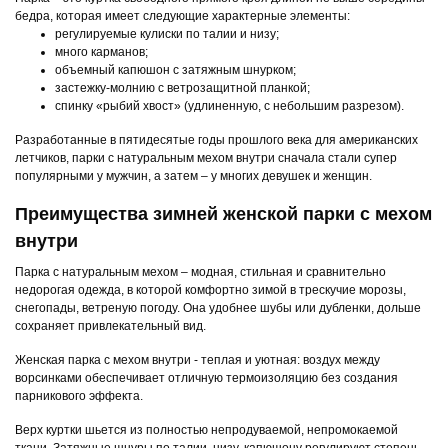
бедра, которая имеет следующие характерные элементы:
регулируемые кулиски по талии и низу;
много карманов;
объемный капюшон с затяжным шнурком;
застежку-молнию с ветрозащитной планкой;
спинку «рыбий хвост» (удлиненную, с небольшим разрезом).
Разработанные в пятидесятые годы прошлого века для американских
летчиков, парки с натуральным мехом внутри сначала стали супер
популярными у мужчин, а затем – у многих девушек и женщин.
Преимущества зимней женской парки с мехом
внутри
Парка с натуральным мехом – модная, стильная и сравнительно
недорогая одежда, в которой комфортно зимой в трескучие морозы,
снегопады, ветреную погоду. Она удобнее шубы или дубленки, дольше
сохраняет привлекательный вид.
Женская парка с мехом внутри - теплая и уютная: воздух между
ворсинками обеспечивает отличную термоизоляцию без создания
парникового эффекта.
Верх куртки шьется из полностью непродуваемой, непромокаемой
ткани. Затяжные шнуры по талии, низу, капюшону регулируют степень