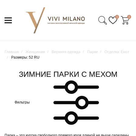
0
0
Главная
Женщинам
Верхняя одежда
Парки
Отделка: Енот
Размеры: 52 RU
ЗИМНИЕ ПАРКИ С МЕХОМ
Фильтры
Парка – это куртка свободного прямого кроя длиной не выше середины