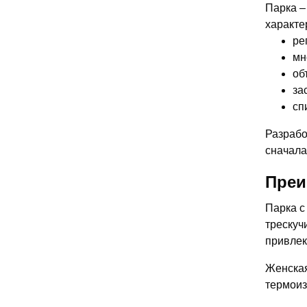
Парка –
характе
ре
мн
об
за
сп
Разрабо
сначала
Преи
Парка с
трескуч
привлек
Женская
термоиз