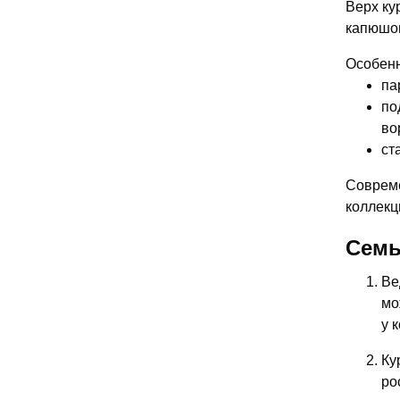
Верх ку
капюшон
Особенн
па
по
во
ст
Совреме
коллекц
Семь
Ве
мо
у 
Ку
ро