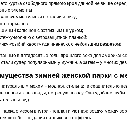
 это куртка свободного прямого кроя длиной не выше сере
рные элементы:
гулируемые кулиски по талии и низу;
ого карманов;
ъемный капюшон с затяжным шнурком;
стежку-молнию с ветрозащитной планкой;
инку «рыбий хвост» (удлиненную, с небольшим разрезом).
танные в пятидесятые годы прошлого века для американски
 стали супер популярными у мужчин, а затем – у многих де
мущества зимней женской парки с м
 натуральным мехом – модная, стильная и сравнительно не
ие морозы, снегопады, ветреную погоду. Она удобнее шубы 
ательный вид.
 парка с мехом внутри - теплая и уютная: воздух между в
оляцию без создания парникового эффекта.