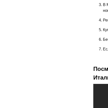
В 
но
Ре
Ку
Бе
Ес
Посм
Итал