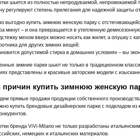
ртки шьется из полностью непродуваемой, непромокаемой т
у регулируют степень прилегания для надежной защиты от
о выгодно купить зимнюю женскую парку с отстегивающейс
ра минут – и она превращается в утепленную демисезонную
дстежку мехом вверх можно носить как жилет, а опушку с к
ротника для других зимних вещей;
ановится допустимой стирка в домашних условиях – вы экон
нные зимние парки шьют не только в традиционном класси
иях представлены и красивые авторские модели с изысканн
 причин купить зимнюю женскую пар
дем прямые продажи продукции собственного производства,
жно купить брендовые дизайнерские парки с подкладом из 
конкурентов.
ртки бренда ViVi-Milano не только разработаны итальянски
ссийских, немецких и итальянских материалов.