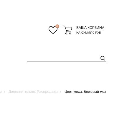
0
ВАША КОРЗИНА
НА СУММУ
0 РУБ
ы
Дополнительно: Распродажа
Цвет меха: Бежевый мех