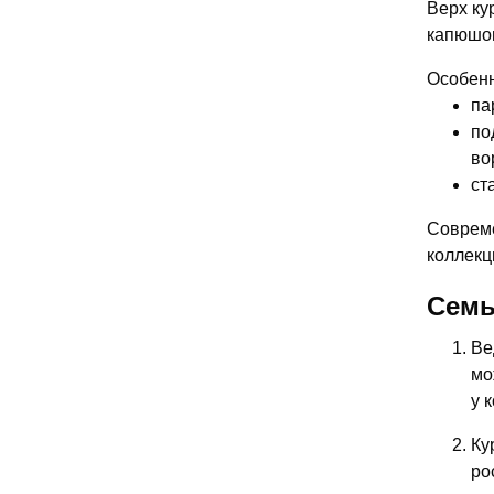
Верх ку
капюшон
Особенн
па
по
во
ст
Совреме
коллекц
Семь
Ве
мо
у 
Ку
ро