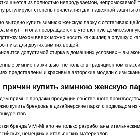
ртки шьется из полностью непродуваемой, непромокаемой т
у регулируют степень прилегания для надежной защиты от
о выгодно купить зимнюю женскую парку с отстегивающейс
ра минут – и она превращается в утепленную демисезонную
дстежку мехом вверх можно носить как жилет, а опушку с к
ротника для других зимних вещей;
ановится допустимой стирка в домашних условиях – вы экон
нные зимние парки шьют не только в традиционном класси
иях представлены и красивые авторские модели с изысканн
 причин купить зимнюю женскую пар
дем прямые продажи продукции собственного производства,
жно купить брендовые дизайнерские парки с подкладом из 
конкурентов.
ртки бренда ViVi-Milano не только разработаны итальянски
ссийских, немецких и итальянских материалов.