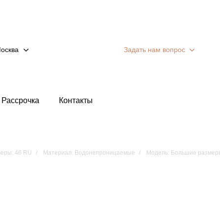
осква
Задать нам вопрос
Рассрочка
Контакты
еры: 46 RU
Материал: Водонепроницаемые
Модель: Большие размер