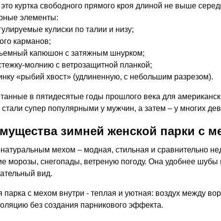
 это куртка свободного прямого кроя длиной не выше сере
рные элементы:
гулируемые кулиски по талии и низу;
ого карманов;
ъемный капюшон с затяжным шнурком;
стежку-молнию с ветрозащитной планкой;
инку «рыбий хвост» (удлиненную, с небольшим разрезом).
танные в пятидесятые годы прошлого века для американски
 стали супер популярными у мужчин, а затем – у многих де
мущества зимней женской парки с м
 натуральным мехом – модная, стильная и сравнительно не
ие морозы, снегопады, ветреную погоду. Она удобнее шубы 
ательный вид.
 парка с мехом внутри - теплая и уютная: воздух между в
оляцию без создания парникового эффекта.