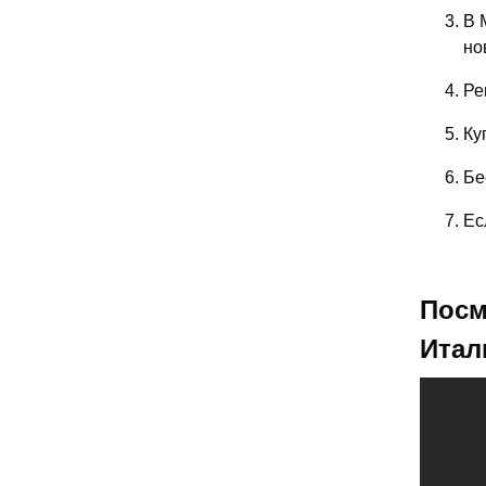
В 
но
Ре
Ку
Бе
Ес
Посм
Итал