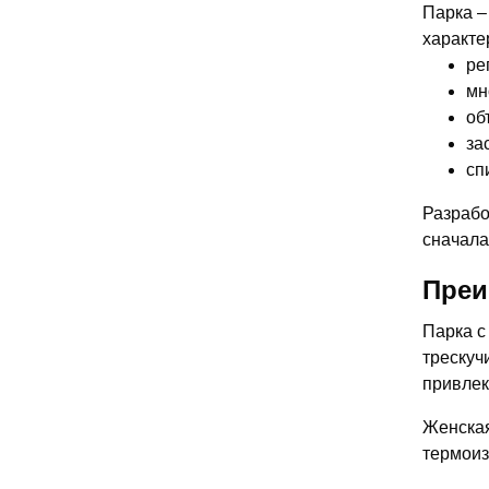
Парка –
характе
ре
мн
об
за
сп
Разрабо
сначала
Преи
Парка с
трескуч
привлек
Женская
термоиз