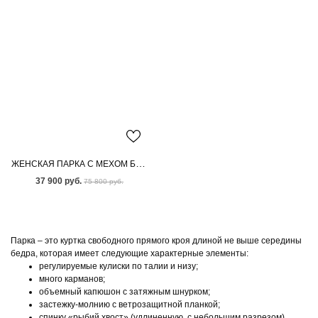
ЖЕНСКАЯ ПАРКА С МЕХОМ БЕНГАЛЬСКОЙ ЛИСЫ
37 900 руб.
75 800 руб.
Парка – это куртка свободного прямого кроя длиной не выше середины
бедра, которая имеет следующие характерные элементы:
регулируемые кулиски по талии и низу;
много карманов;
объемный капюшон с затяжным шнурком;
застежку-молнию с ветрозащитной планкой;
спинку «рыбий хвост» (удлиненную, с небольшим разрезом).