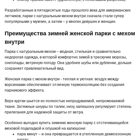
Разработанные в пятидесятые годы прошлого века для американских
летчиков, парки с натуральным мехом внутри сначала стали супер
популярными у мужчин, а затем – у многих девушек и женщин.
Преимущества зимней женской парки с мехом
внутри
Парка с натуральным мехом – модная, стильная и сравнительно
недорогая одежда, в которой комфортно зимой в трескучие морозы,
снегопады, ветреную погоду. Она удобнее шубы или дубленки, дольше
сохраняет привлекательный вид.
Женская парка с мехом внутри - теплая и уютная: воздух между
ворсинками обеспечивает отличную термоизоляцию без создания
парникового эффекта.
Верх куртки шьется из полностью непродуваемой, непромокаемой
ткани. Затяжные шнуры по талии, низу, капюшону регулируют степень
прилегания для надежной защиты от ветра.
Особенно выгодно купить зимнюю женскую парку с отстегивающейся
меховой подкладкой и опушкой на капюшоне:
пара минут – и она превращается в утепленную демисезонную
куртку;