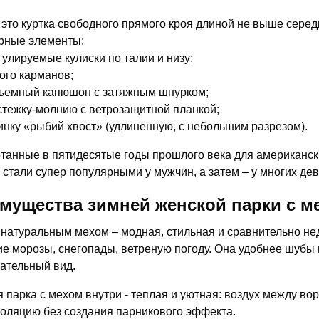
 это куртка свободного прямого кроя длиной не выше сере
рные элементы:
гулируемые кулиски по талии и низу;
ого карманов;
ъемный капюшон с затяжным шнурком;
стежку-молнию с ветрозащитной планкой;
инку «рыбий хвост» (удлиненную, с небольшим разрезом).
танные в пятидесятые годы прошлого века для американски
 стали супер популярными у мужчин, а затем – у многих де
мущества зимней женской парки с м
 натуральным мехом – модная, стильная и сравнительно не
ие морозы, снегопады, ветреную погоду. Она удобнее шубы 
ательный вид.
 парка с мехом внутри - теплая и уютная: воздух между в
оляцию без создания парникового эффекта.