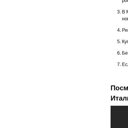
ро
В 
но
Ре
Ку
Бе
Ес
Посм
Итал