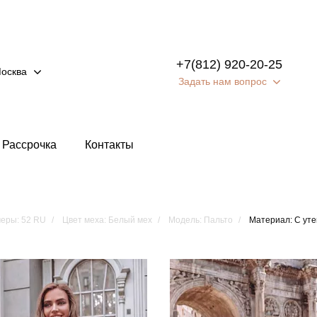
+7(812) 920-20-25
осква
Задать нам вопрос
Рассрочка
Контакты
еры: 52 RU
Цвет меха: Белый мех
Модель: Пальто
Материал: С ут