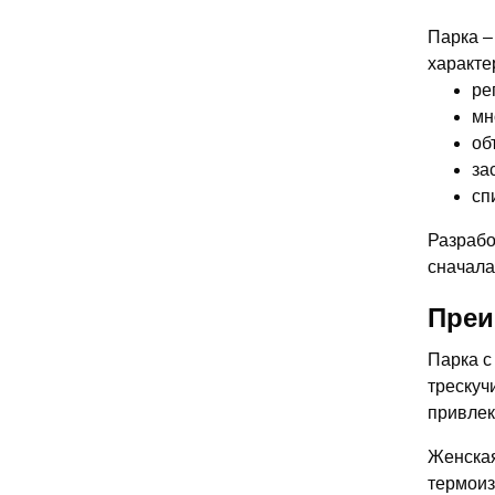
Парка –
характе
ре
мн
об
за
сп
Разрабо
сначала
Преи
Парка с
трескуч
привлек
Женская
термоиз