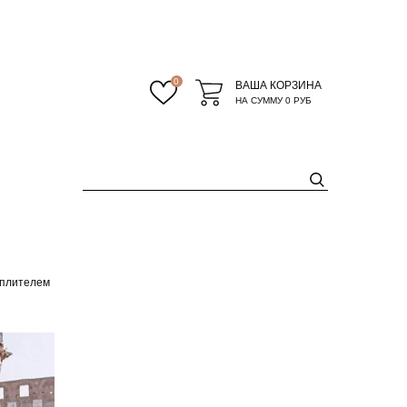
0
ВАША КОРЗИНА
НА СУММУ
0 РУБ
еплителем