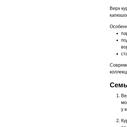
Верх ку
капюшон
Особенн
па
по
во
ст
Совреме
коллекц
Семь
Ве
мо
у 
Ку