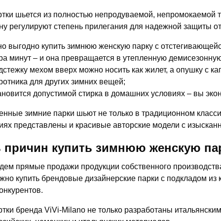
ртки шьется из полностью непродуваемой, непромокаемой т
у регулируют степень прилегания для надежной защиты от
о выгодно купить зимнюю женскую парку с отстегивающейс
ра минут – и она превращается в утепленную демисезонную
дстежку мехом вверх можно носить как жилет, а опушку с к
ротника для других зимних вещей;
ановится допустимой стирка в домашних условиях – вы экон
нные зимние парки шьют не только в традиционном класси
иях представлены и красивые авторские модели с изысканн
 причин купить зимнюю женскую пар
дем прямые продажи продукции собственного производства,
жно купить брендовые дизайнерские парки с подкладом из 
конкурентов.
ртки бренда ViVi-Milano не только разработаны итальянски