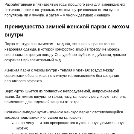
Разработанные в пятидесятые годы прошлого века для американских
летчиков, парки с натуральным мехом внутри сначала стали супер
популярными у мужчин, а затем – у многих девушек и женщин.
Преимущества зимней женской парки с мехом
внутри
Парка с натуральным мехом – модная, стильная и сравнительно
недорогая одежда, в которой комфортно зимой в трескучие морозы,
снегопады, ветреную погоду. Она удобнее шубы или дубленки, дольше
сохраняет привлекательный вид.
Женская парка с мехом внутри - теплая и уютная: воздух между
ворсинками обеспечивает отличную термоизоляцию без создания
парникового эффекта.
Верх куртки шьется из полностью непродуваемой, непромокаемой
ткани. Затяжные шнуры по талии, низу, капюшону регулируют степень
прилегания для надежной защиты от ветра.
Особенно выгодно купить зимнюю женскую парку с отстегивающейся
меховой подкладкой и опушкой на капюшоне:
пара минут – и она превращается в утепленную демисезонную
куртку;
подстежку мехом вверх можно носить как жилет, а опушку с