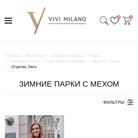
0
0
Главная
Женщинам
Верхняя одежда
Парки
Размеры: 52 RU
Цвет меха: Белый мех
Модель: Пальто
Отделка: Лиса
ЗИМНИЕ ПАРКИ С МЕХОМ
ФИЛЬТРЫ