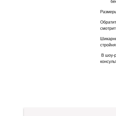
бе
Размеры
Обратит
смотрит
Шикарны
стройня
В шоу-р
консуль