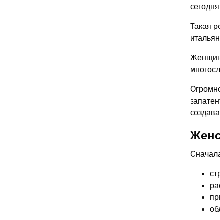
сегодня
Такая р
итальян
Женщина
многосл
Огромно
запатен
создава
Женс
Сначала
ст
ра
пр
об