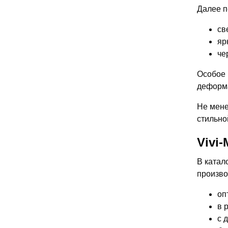
Далее п
св
яр
че
Особое 
деформа
Не мене
стильно
Vivi
В катал
произво
оп
в 
с 