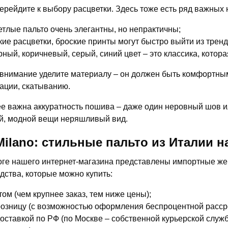
ерейдите к выбору расцветки. Здесь тоже есть ряд важных
етлые пальто очень элегантны, но непрактичны;
кие расцветки, броские принты могут быстро выйти из тренд
рный, коричневый, серый, синий цвет – это классика, котор
внимание уделите материалу – он должен быть комфортным
ции, скатыванию.
е важна аккуратность пошива – даже один неровный шов ил
й, модной вещи неряшливый вид.
-Milano: стильные пальто из Италии 
оге нашего интернет-магазина представлены импортные жен
дства, которые можно купить:
том (чем крупнее заказ, тем ниже цены);
розницу (с возможностью оформления беспроцентной рассро
доставкой по РФ (по Москве – собственной курьерской службо