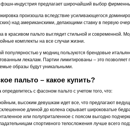
 фэшн-индустрия предлагает широчайший выбор фирменных
окировка произошла вследствие усиливающегося доминир
ских) над американскими, делающими ставку в первую очер
 в красивом пальто выглядит стильной и современной. Мо
ойные комплекты на все случаи жизни.
й популярностью у модниц пользуются брендовые итальянс
тованным лекалам. Партии лимитированы – это позволяет 
емые образы будут уникальными.
кое пальто – какое купить?
 определитесь с фасоном пальто с учетом того, что:
ройным, высоким девушкам идет все, что предлагают веду
склешенное длиной до колена скрывает широковатые бедра,
италенное или полуприталенное с поясом выгодно подчерк
ладательницам спортивного телосложения лучше всего под