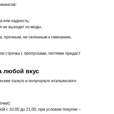
 нюансов:
а или надоесть;
ая не выходит из моды.
, прочным, не склонным к сминанию,
и строчка с пропусками, петлями придаст
на любой вкус
ские пальто и полупальто итальянского
чки);
й с 10.00 до 21.00, при условии покупки –