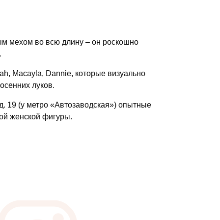
ым мехом во всю длину – он роскошно
.
iah, Macayla, Dannie, которые визуально
 осенних луков.
 д. 19 (у метро «Автозаводская») опытные
ой женской фигуры.