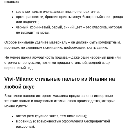
нюансов:
светлые пальто очень элегантны, но непрактичны;
яркие расцветки, броские принты могут быстро выйти из тренда
или надоесть;
черный, коричневый, серый, синий цвет – это классика, которая
не выходит из моды.
Особое внимание уделите материалу – он должен быть комфортным,
прочным, не склонным к сминанию, деформации, скатыванию.
Не менее важна аккуратность пошива – даже один неровный шов или
строчка с пропусками, петлями придаст стильной, модной вещи
неряшливый вид.
Vivi-Milano: стильные пальто из Италии на
любой вкус
В каталоге нашего интернет-магазина представлены импортные
женские пальто и полупальто итальянского производства, которые
можно купить:
оптом (чем крупнее заказ, тем ниже цены);
в розницу (с возможностью оформления беспроцентной
рассрочки);