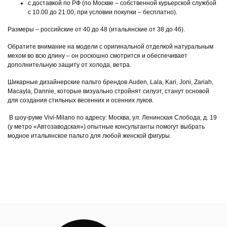
с доставкой по РФ (по Москве – собственной курьерской службой
с 10.00 до 21.00, при условии покупки – бесплатно).
Размеры – российские от 40 до 48 (итальянские от 38 до 46).
Обратите внимание на модели с оригинальной отделкой натуральным
мехом во всю длину – он роскошно смотрится и обеспечивает
дополнительную защиту от холода, ветра.
Шикарные дизайнерские пальто брендов Auden, Lala, Kari, Joni, Zariah,
Macayla, Dannie, которые визуально стройнят силуэт, станут основой
для создания стильных весенних и осенних луков.
В шоу-руме Vivi-Milano по адресу: Москва, ул. Ленинская Слобода, д. 19
(у метро «Автозаводская») опытные консультанты помогут выбрать
модное итальянское пальто для любой женской фигуры.