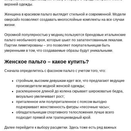
верхней одежды.
Женщина в красивом пальто выглядит стильной и современной. Модели
оверсайз позволяют создавать многослойные комплекты на все случаи
жизни.
Огромной популярностью у модниц пользуются брендовые итальянские
пальто необычного кроя, которые шьют по запатентованным лекалам.
Партии лимитированы – это позволяет покупательницам быть
уверенными в том, что создаваемые образы будут уникальными.
Женское пальто – какое купить?
Сначала определитесь с фасоном пальто с учетом того, что:
стройным, высоким девушкам идет все, что предлагают ведущие
производители модной женской одежды;
расклешенное длиной до колена скрывает широковатые бедра,
визуально увеличивает рост;
приталенное или полуприталенное с поясом выгодно
подчеркивает женственность фигуры «песочные часы»;
обладательницам спортивного телосложения лучше всего
подходит прямой или трапециевидный крой.
Далее перейдите к выбору расцветки. Здесь тоже есть ряд важных