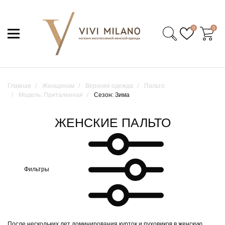
0
0
Главная
Женщинам
Верхняя одежда
Пальто
Модель: Приталенная
Сезон: Зима
ЖЕНСКИЕ ПАЛЬТО
Фильтры
После нескольких лет доминирования курток и пуховиков в женскую