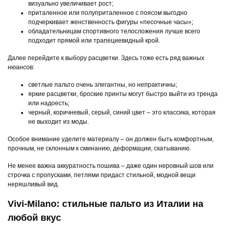
визуально увеличивает рост;
приталенное или полуприталенное с поясом выгодно
подчеркивает женственность фигуры «песочные часы»;
обладательницам спортивного телосложения лучше всего
подходит прямой или трапециевидный крой.
Далее перейдите к выбору расцветки. Здесь тоже есть ряд важных
нюансов:
светлые пальто очень элегантны, но непрактичны;
яркие расцветки, броские принты могут быстро выйти из тренда
или надоесть;
черный, коричневый, серый, синий цвет – это классика, которая
не выходит из моды.
Особое внимание уделите материалу – он должен быть комфортным,
прочным, не склонным к сминанию, деформации, скатыванию.
Не менее важна аккуратность пошива – даже один неровный шов или
строчка с пропусками, петлями придаст стильной, модной вещи
неряшливый вид.
Vivi-Milano: стильные пальто из Италии на
любой вкус