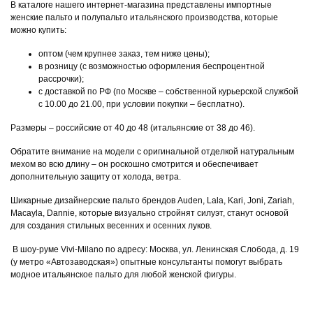
В каталоге нашего интернет-магазина представлены импортные
женские пальто и полупальто итальянского производства, которые
можно купить:
оптом (чем крупнее заказ, тем ниже цены);
в розницу (с возможностью оформления беспроцентной
рассрочки);
с доставкой по РФ (по Москве – собственной курьерской службой
с 10.00 до 21.00, при условии покупки – бесплатно).
Размеры – российские от 40 до 48 (итальянские от 38 до 46).
Обратите внимание на модели с оригинальной отделкой натуральным
мехом во всю длину – он роскошно смотрится и обеспечивает
дополнительную защиту от холода, ветра.
Шикарные дизайнерские пальто брендов Auden, Lala, Kari, Joni, Zariah,
Macayla, Dannie, которые визуально стройнят силуэт, станут основой
для создания стильных весенних и осенних луков.
В шоу-руме Vivi-Milano по адресу: Москва, ул. Ленинская Слобода, д. 19
(у метро «Автозаводская») опытные консультанты помогут выбрать
модное итальянское пальто для любой женской фигуры.