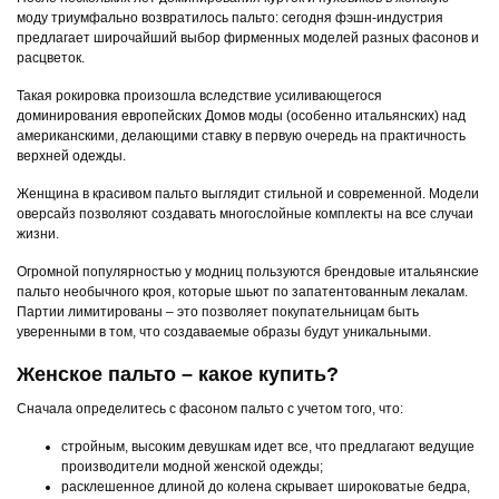
моду триумфально возвратилось пальто: сегодня фэшн-индустрия
предлагает широчайший выбор фирменных моделей разных фасонов и
расцветок.
Такая рокировка произошла вследствие усиливающегося
доминирования европейских Домов моды (особенно итальянских) над
американскими, делающими ставку в первую очередь на практичность
верхней одежды.
Женщина в красивом пальто выглядит стильной и современной. Модели
оверсайз позволяют создавать многослойные комплекты на все случаи
жизни.
Огромной популярностью у модниц пользуются брендовые итальянские
пальто необычного кроя, которые шьют по запатентованным лекалам.
Партии лимитированы – это позволяет покупательницам быть
уверенными в том, что создаваемые образы будут уникальными.
Женское пальто – какое купить?
Сначала определитесь с фасоном пальто с учетом того, что:
стройным, высоким девушкам идет все, что предлагают ведущие
производители модной женской одежды;
расклешенное длиной до колена скрывает широковатые бедра,