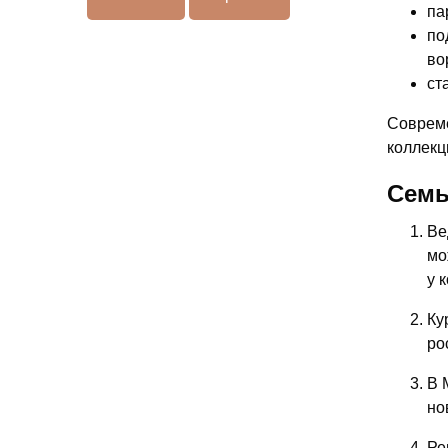
па
по
во
ст
Совреме
коллекц
Семь
Ве
мо
у 
Ку
ро
В 
но
Ре