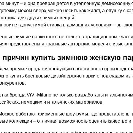
ра минут – и она превращается в утепленную демисезонную
дстежку мехом вверх можно носить как жилет, а опушку с к
ротника для других зимних вещей;
ановится допустимой стирка в домашних условиях – вы экон
нные зимние парки шьют не только в традиционном класси
иях представлены и красивые авторские модели с изысканн
 причин купить зимнюю женскую пар
дем прямые продажи продукции собственного производства,
жно купить брендовые дизайнерские парки с подкладом из 
конкурентов.
ртки бренда ViVi-Milano не только разработаны итальянски
ссийских, немецких и итальянских материалов.
Москве работают фирменные шоу-румы, где представлены в
вые коллекции – отличная возможность оценить качество и 
гулярно проводим распродажи, оформляем товары в кредит