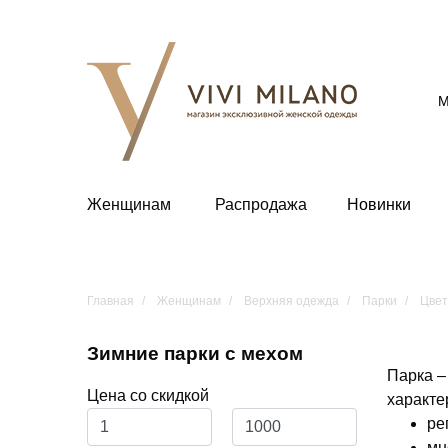
М
Женщинам
Распродажа
Новинки
Главная
Женщинам
Верхняя одежда
Парки
Цвет
Зимние парки с мехом
Парка –
Цена со скидкой
характе
ре
мн