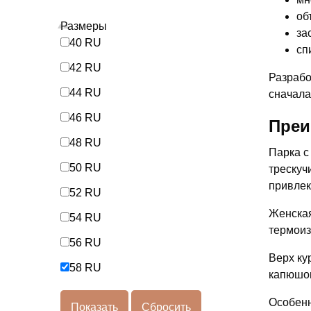
об
Размеры
за
40 RU
сп
42 RU
Разрабо
44 RU
сначала
46 RU
Преи
48 RU
Парка с
50 RU
трескуч
привлек
52 RU
Женская
54 RU
термоиз
56 RU
Верх ку
58 RU
капюшон
Особенн