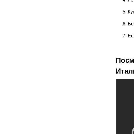
Ку
Бе
Ес
Посм
Итал