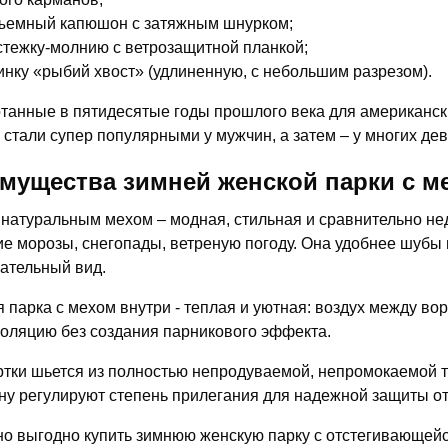
ъемный капюшон с затяжным шнурком;
стежку-молнию с ветрозащитной планкой;
инку «рыбий хвост» (удлиненную, с небольшим разрезом).
танные в пятидесятые годы прошлого века для американски
 стали супер популярными у мужчин, а затем – у многих де
мущества зимней женской парки с м
 натуральным мехом – модная, стильная и сравнительно не
ие морозы, снегопады, ветреную погоду. Она удобнее шубы 
ательный вид.
 парка с мехом внутри - теплая и уютная: воздух между в
оляцию без создания парникового эффекта.
ртки шьется из полностью непродуваемой, непромокаемой т
у регулируют степень прилегания для надежной защиты от
о выгодно купить зимнюю женскую парку с отстегивающейс