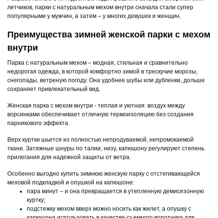
летчиков, парки с натуральным мехом внутри сначала стали супер
популярными у мужчин, а затем – у многих девушек и женщин.
Преимущества зимней женской парки с мехом
внутри
Парка с натуральным мехом – модная, стильная и сравнительно
недорогая одежда, в которой комфортно зимой в трескучие морозы,
снегопады, ветреную погоду. Она удобнее шубы или дубленки, дольше
сохраняет привлекательный вид.
Женская парка с мехом внутри - теплая и уютная: воздух между
ворсинками обеспечивает отличную термоизоляцию без создания
парникового эффекта.
Верх куртки шьется из полностью непродуваемой, непромокаемой
ткани. Затяжные шнуры по талии, низу, капюшону регулируют степень
прилегания для надежной защиты от ветра.
Особенно выгодно купить зимнюю женскую парку с отстегивающейся
меховой подкладкой и опушкой на капюшоне:
пара минут – и она превращается в утепленную демисезонную
куртку;
подстежку мехом вверх можно носить как жилет, а опушку с
капюшона использовать в качестве съемного воротника для