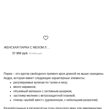
ЖЕНСКАЯ ПАРКА С МЕХОМ ЛИСЫ
37 900 руб.
75 800 руб.
Парка – это куртка свободного прямого кроя длиной не выше середины
бедра, которая имеет следующие характерные элементы:
регулируемые кулиски по талии и низу;
много карманов;
объемный капюшон с затяжным шнурком;
застежку-молнию с ветрозащитной планкой;
спинку «рыбий хвост» (удлиненную, с небольшим разрезом).
Разработанные в пятидесятые годы прошлого века для американских