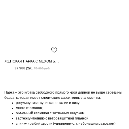
ЖЕНСКАЯ ПАРКА С МЕХОМ БЕНГАЛЬСКОЙ ЛИСЫ
37 900 руб.
75 800 руб.
Парка – это куртка свободного прямого кроя длиной не выше середины
бедра, которая имеет следующие характерные элементы:
регулируемые кулиски по талии и низу;
много карманов;
объемный капюшон с затяжным шнурком;
застежку-молнию с ветрозащитной планкой;
спинку «рыбий хвост» (удлиненную, с небольшим разрезом).