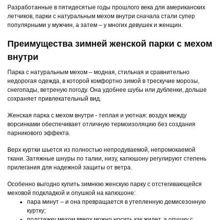
Разработанные в пятидесятые годы прошлого века для американских
летчиков, парки с натуральным мехом внутри сначала стали супер
популярными у мужчин, а затем – у многих девушек и женщин.
Преимущества зимней женской парки с мехом
внутри
Парка с натуральным мехом – модная, стильная и сравнительно
недорогая одежда, в которой комфортно зимой в трескучие морозы,
снегопады, ветреную погоду. Она удобнее шубы или дубленки, дольше
сохраняет привлекательный вид.
Женская парка с мехом внутри - теплая и уютная: воздух между
ворсинками обеспечивает отличную термоизоляцию без создания
парникового эффекта.
Верх куртки шьется из полностью непродуваемой, непромокаемой
ткани. Затяжные шнуры по талии, низу, капюшону регулируют степень
прилегания для надежной защиты от ветра.
Особенно выгодно купить зимнюю женскую парку с отстегивающейся
меховой подкладкой и опушкой на капюшоне:
пара минут – и она превращается в утепленную демисезонную
куртку;
подстежку мехом вверх можно носить как жилет, а опушку с