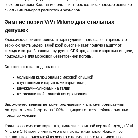
верхней одежды. Каждая модель — интересное дизайнерское решение
с большим выбором расцветок и размеров.
Зимние парки ViVi Milano для стильных
девушек
Классическая зимняя женская парка удлиненного фасона прикрывает
верхнюю часть бедер. Такой крой обеспечивает полную защиту от
холода и ветра. В нашем шоу-руме в СПб продаются и короткие модели,
подходящие для морозной безветренной погоды.
Большинство парок дополнено:
большими капюшонами с меховой опушкой;
внутренними и наружными карманами;
шнурками-кулисками на талии;
ветрозащитной планкой поверх молнии.
Высококачественный ветронепродуваемый и влагонепроницаемый
материал зимней куртки на 100% защищает от всех неблагоприятных
погодных условий.
Кроме классического варианта, в магазине элитной верхней одежды ViVi
Milano в СПб можно купить утепленную женскую парку. Изделия со
специальной подкладкой из дорогого натурального меха идеально