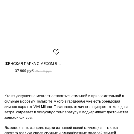
ЖЕНСКАЯ ПАРКА С МЕХОМ БЕНГАЛЬСКОЙ ЛИСЫ
37 900 руб.
75 800 руб.
Кто из девушек не мечтает оставаться стильной и привлекательной в
сильные морозы? Только те, у кого в гардеробе уже есть брендовая
зимняя парка от ViVi Milano. Такая вещь отлично защищает от холода и
ветра, согревает в минусовую температуру и подчеркивает достоинства
женской фигуры.
Эксклюзивные женские парки из нашей новой коллекции — глоток
свежего воздуха среди скучных и однообразных моделей зимней