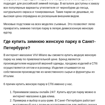
подходят для российской зимней погоды. В каталоге доступны к заказу
все популярные варианты утеплителя от чернобурки до песца,
натурального окраса и тонированные. Такие парки не дешевые, но
высокая цена оправдана их роскошным внешним видом.
Меховые подстежки на всех моделях съемные. Это позволяет легко
превратить зимнюю теплую парку в легкую демисезонную женскую
куртку.
Где купить зимнюю женскую парку в Санкт-
Петербурге?
В интернет-магазине ViVi Milano вы сможете купить модную женскую
парку на зиму по привлекательной цене. Бренд является
производителем недорогой верхней одежды, продажа изделий в СПб
осуществляется оптом и в розницу. Изделия отшиваются на
собственном производстве из качественного сырья и фурнитуры из
Италии.
6 причин купить женскую парку в СПб именно у нас.
Принимаем заказы онлайн 24/7. Купить крутую парку можно в
интернет-магазине в два клика.
Примерка и выбор в шоу-руме. В Санкт-Петербурге работает
выставочный зал с полным ассортиментом для любого сезона.