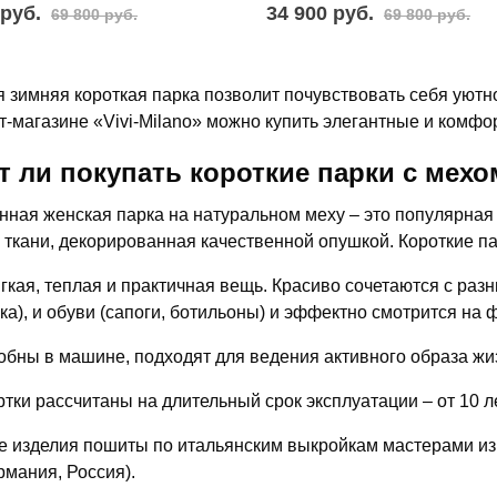
 руб.
34 900 руб.
69 800 руб.
69 800 руб.
 зимняя короткая парка позволит почувствовать себя уютно
т-магазине «Vivi-Milano» можно купить элегантные и комф
т ли покупать короткие парки с мехо
нная женская парка на натуральном меху – это популярная
 ткани, декорированная качественной опушкой. Короткие п
гкая, теплая и практичная вещь. Красиво сочетаются с раз
ка), и обуви (сапоги, ботильоны) и эффектно смотрится на 
обны в машине, подходят для ведения активного образа жи
ртки рассчитаны на длительный срок эксплуатации – от 10 л
е изделия пошиты по итальянским выкройкам мастерами из
рмания, Россия).