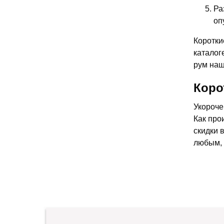
Ра
оп
Коротки
каталог
рум наш
Коро
Укороче
Как про
скидки 
любым, 