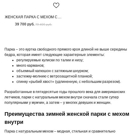
ЖЕНСКАЯ ПАРКА С МЕХОМ СКАНДИНАВСКОЙ НОРКИ
39 700 руб.
79 400 руб.
Парка – это куртка свободного прямого кроя длиной не выше середины
бедра, которая имеет следующие характерные элементы:
регулируемые кулиски по талии и низу;
много карманов;
объемный капюшон с затяжным шнурком;
застежку-молнию с ветрозащитной планкой;
спинку «рыбий хвост» (удлиненную, с небольшим разрезом).
Разработанные в пятидесятые годы прошлого века для американских
летчиков, парки с натуральным мехом внутри сначала стали супер
популярными у мужчин, а затем – у многих девушек и женщин.
Преимущества зимней женской парки с мехом
внутри
Парка с натуральным мехом – модная, стильная и сравнительно