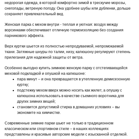
недорогая одежда, в которой комфортно зимой в трескучие морозы,
снегопады, ветреную погоду. Она удобнее шубы или дубленки, дольше
сохраняет привлекательный вид.
Женская парка с мехом внутри - теплая и уютная: воздух между
ворсинками обеспечивает отличную термоизоляцию без создания
парникового эффекта.
Верх куртки шьется из полностью непродуваемой, непромокаемой
ткани. Затяжные шнуры по талии, низу, капюшону регулируют степень
прилегания для надежной защиты от ветра.
Особенно выгодно купить зимнюю женскую парку с отстегивающейся
меховой подкладкой и опушкой на капюшоне:
пара минут – и она превращается в утепленную демисезонную
куртку;
подстежку мехом вверх можно носить как жилет, а опушку с
капюшона использовать в качестве съемного воротника для
других зимних вещей;
становится допустимой стирка в домашних условиях – вы
экономите на химчистке.
Современные зимние парки шьют не только в традиционном
классическом или спортивном стиле – в наших коллекциях
представлены и красивые авторские модели с изысканной отделкой.