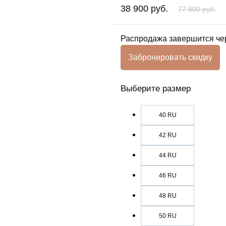
38 900 руб.
77 800 руб.
Распродажа
завершится че
Забронировать скидку
Выберите размер
40 RU
42 RU
44 RU
46 RU
48 RU
50 RU