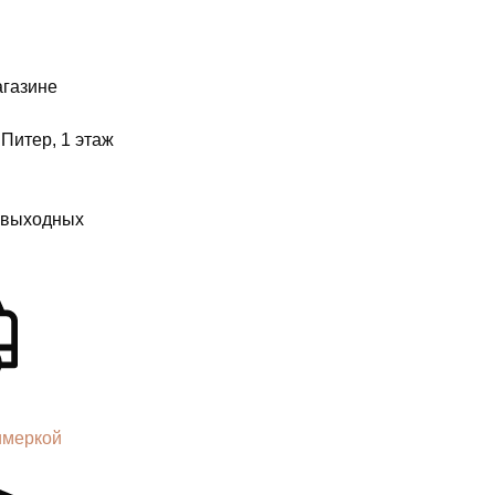
агазине
 Питер, 1 этаж
з выходных
имеркой