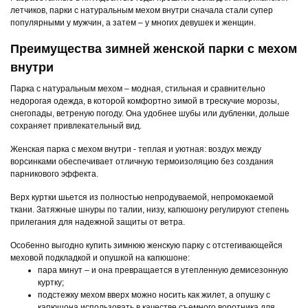
летчиков, парки с натуральным мехом внутри сначала стали супер
популярными у мужчин, а затем – у многих девушек и женщин.
Преимущества зимней женской парки с мехом
внутри
Парка с натуральным мехом – модная, стильная и сравнительно
недорогая одежда, в которой комфортно зимой в трескучие морозы,
снегопады, ветреную погоду. Она удобнее шубы или дубленки, дольше
сохраняет привлекательный вид.
Женская парка с мехом внутри - теплая и уютная: воздух между
ворсинками обеспечивает отличную термоизоляцию без создания
парникового эффекта.
Верх куртки шьется из полностью непродуваемой, непромокаемой
ткани. Затяжные шнуры по талии, низу, капюшону регулируют степень
прилегания для надежной защиты от ветра.
Особенно выгодно купить зимнюю женскую парку с отстегивающейся
меховой подкладкой и опушкой на капюшоне:
пара минут – и она превращается в утепленную демисезонную
куртку;
подстежку мехом вверх можно носить как жилет, а опушку с
капюшона использовать в качестве съемного воротника для