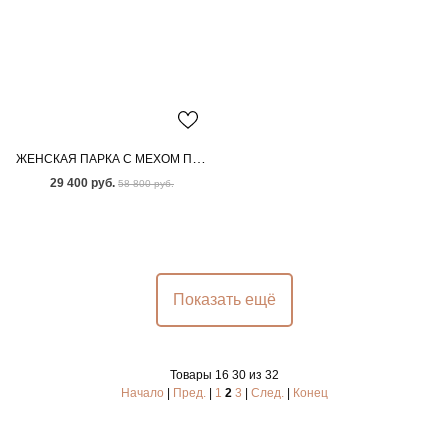
ЖЕНСКАЯ ПАРКА С МЕХОМ ПЕСЦА
29 400 руб.
58 800 руб.
Показать ещё
Товары 16 30 из 32
Начало
|
Пред.
|
1
2
3
|
След.
|
Конец