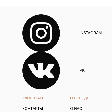
INSTAGRAM
VK
КЛИЕНТАМ
О БРЕНДЕ
КОНТАКТЫ
О НАС