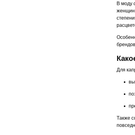
В моду 
женщин 
степени
расцвет
Особенн
брендов
Како
Для кап
вы
по
пр
Также с
повседн