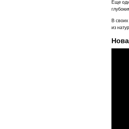
Еще оди
глубоки
В своих
из нату
Нова