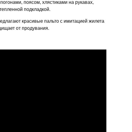
погонами, поясом, хлястиками на рукавах,
тепленной подкладкой.
редлагают красивые пальто с имитацией жилета
щищает от продувания.