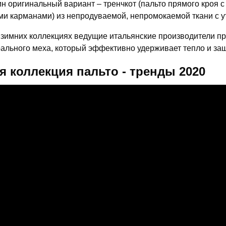
н оригинальный вариант – тренчкот (пальто прямого кроя с 
ми карманами) из непродуваемой, непромокаемой ткани с у
 зимних коллекциях ведущие итальянские производители п
рального меха, который эффективно удерживает тепло и за
я коллекция пальто - тренды 2020