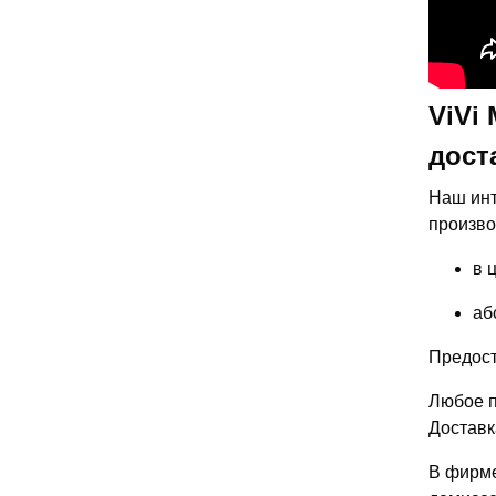
ViVi
дост
Наш инт
производ
в 
аб
Предост
Любое п
Доставк
В фирме