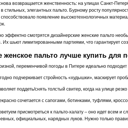
снова возвращается женственность: на улицах Санкт-Петер
в стильных, элегантных пальто. Бурному росту популярнос
 способствовало появление высокотехнологичных материа
ок.
о эффектно смотрятся дизайнерские женские пальто необы
. Их шьют лимитированными партиями, что гарантирует соз
е женское пальто лучше купить для 
ризной, переменчивой погоды в Питере идеально подходит п
годно подчеркивает стройность «худышки», маскирует про
зволяет поддеть/снять толстый свитер, когда на улице резко
екрасно сочетается с сапогами, ботинками, туфлями, кроссо
оветуем присмотреться к пальто-халату – оно идет всем и с
евных, официальных, нарядных луков. Нужно только прави