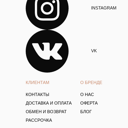
INSTAGRAM
VK
КЛИЕНТАМ
О БРЕНДЕ
КОНТАКТЫ
О НАС
ДОСТАВКА И ОПЛАТА
ОФЕРТА
ОБМЕН И ВОЗВРАТ
БЛОГ
РАССРОЧКА